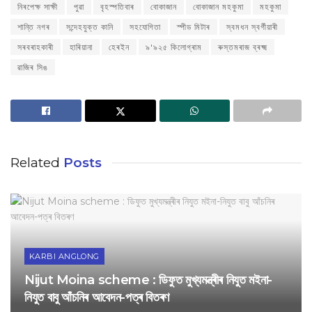
নিৰপেক্ষ সাক্ষী
পুৱা
বৃহস্পতিবাৰ
বোকাজান
বোকাজান মহকুমা
মহকুমা
শান্তি নগৰ
সন্দেহযুক্ত কানি
সহযোগিতা
স্পীড মিটাৰ
স্বমধন স্বৰ্গীয়াৰী
সৰবৰাহকাৰী
হাৰিয়ানা
হেৰইন
৯'৯২৫ কিলোগ্ৰাম
ৰুস্তমৰাজ ব্ৰক্ষ্ম
ৱাজিৰ সিঙ
Related
Posts
KARBI ANGLONG
Nijut Moina scheme : ডিফুত মুখ্যমন্ত্ৰীৰ নিযুত মইনা-
নিযুত বাবু আঁচনিৰ আবেদন-পত্ৰ বিতৰণ