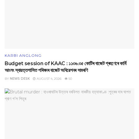
KARBI ANGLONG
Budget session of KAAC : ১১৩৬.৩৫ কোটিৰ বাজেট গ্ৰহণেৰে কাৰ্বি
আংলং স্বায়‌ত্তশাসিত পৰিষদৰ বাজেট অধিৱেশনৰ সামৰণি
BY
NEWS DESK
AUGUST 4, 2026
50