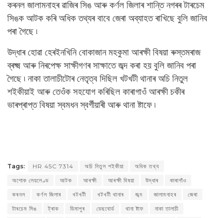
কৰনল জালামনাহৰ ৱাজিৰ সিঙ আৰু কৰ্ণল জিলাৰ শান্তি নগৰৰ টাৰচেম
সিঙক আটক কৰি অধিক তথ্যৰ বাবে জেৰা অব্যাহত ৰাখিছে বুলি জানিব
পৰা গৈছে ৷
উদ্ধাৰ হোৱা হেৰইনখিনি বোকাজান মহকুমা আৰক্ষী বিষয়া ৰুস্তমৰাজ
ব্ৰক্ষ্ম আৰু নিৰপেক্ষ সাক্ষীগণৰ সাক্ষাতে জব্দ কৰা হয় বুলি জানিব পৰা
গৈছে ৷ নাকা তালাচীটোৰ নেতৃত্ব দিছিল খটখটী থানাৰ অচি নিতুল
শইকীয়াই আৰু তেওঁক সহযোগ কৰিছিল কাৰাগাওঁ আৰক্ষী চকীৰ
ভাৰপ্ৰাপ্ত বিষয়া স্বমধন স্বৰ্গীয়াৰী আৰু থানা ষ্টাফে ৷
Tags:
HR 45C 7314
অচি নিতুল শইকীয়া
অধিক তথ্য
অশোক লেয়লেণ্ড
আটক
আৰক্ষী
আৰক্ষী বিষয়া
উদ্ধাৰ
কাৰাগাঁও
কৰনল
কৰ্ণল জিলাৰ
খটখটী
খটখটী থানাৰ
জব্দ
জালামনাহৰ
জেৰা
টাৰচেম সিঙ
ট্ৰাক
ডিমাপুৰ
ডেছবোর্ড
থানা ষ্টাফ
নাকা তালাচী