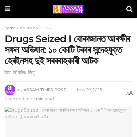
Home
KARBI ANGLONG
Drugs Seized I বোকাজানত আৰক্ষীৰ
সফল অভিযান: ১০ কোটি টকাৰ সন্দেহযুক্ত
হেৰইনসহ দুই সৰবৰাহকাৰী আটক
ষ্টাফ ৰি'পৰ্টাৰঃ ডিফু
by
ASSAM TIMES POST
May 29, 2025
A
A
Reading Time: 1 min read