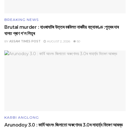
BREAKING NEWS
Brutal murder : হাওৰাঘাটৰ উত্তৰ বৰবিলত নাৰকীয় হত্যাকাণ্ড :পুত্ৰৰ দাৰ
ঘাপত প্ৰাণ গ’ল পিতৃৰ
BY
ASSAM TIMES POST
AUGUST 2, 2026
50
KARBI ANGLONG
Arunodoy 3.0 : কাৰ্বি আংলং জিলাতো অৰুণোদয় 3.0ৰ সাহাৰ্য্য বিতৰণ আৰম্ভ