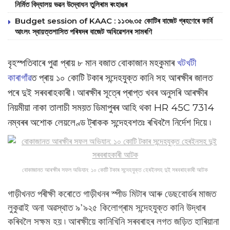
নির্মিত বিদ্যালয় ভৱন উদ্বোধন তুলিৰাম ৰংহাঙৰ
Budget session of KAAC : ১১৩৬.৩৫ কোটিৰ বাজেট গ্ৰহণেৰে কাৰ্বি
আংলং স্বায়‌ত্তশাসিত পৰিষদৰ বাজেট অধিৱেশনৰ সামৰণি
বৃহস্পতিবাৰে পুৱা প্ৰায় ৮ মান বজাত বোকাজান মহকুমাৰ
খটখটী
কাৰাগাঁৱ
ত প্ৰায় ১০ কোটি টকাৰ সন্দেহযুক্ত কানি সহ আৰক্ষীৰ জালত
পৰে দুই সৰবৰাহকাৰী ৷ আৰক্ষীৰ সূত্ৰে প্ৰাপ্ত খবৰ অনুসৰি আৰক্ষীৰ
নিয়মীয়া নাকা তালাচী সময়ত ডিমাপুৰৰ আহি থকা HR 45C 7314
নম্বৰৰ অশোক লেয়লেণ্ড ট্ৰাকক সন্দেহবশতঃ ৰখিবলৈ নিৰ্দেশ দিয়ে ৷
বোকাজানত আৰক্ষীৰ সফল অভিযান: ১০ কোটি টকাৰ সন্দেহযুক্ত হেৰইনসহ দুই সৰবৰাহকাৰী আটক
গাড়ীখনত পৰীক্ষী কৰোতে গাড়ীখনৰ স্পীড মিটাৰ আৰু ডেছবোৰ্ডৰ মাজত
লুকুৱাই অনা অৱস্থাত ৯’৯২৫ কিলোগ্ৰাম সন্দেহযুক্ত কানি উদ্ধাৰ
কৰিবলৈ সক্ষম হয় ৷ আৰক্ষীয়ে কানিখিনি সৰবৰাহৰ লগত জড়িত হাৰিয়ানা