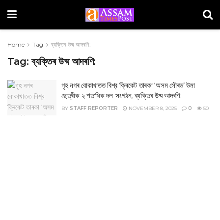
Home
Tag
ব্যক্তিৰ উষ্ম আদৰণি:
Tag:
ব্যক্তিৰ উষ্ম আদৰণি:
গৃহ নগৰ বোকাখাতত বিশ্ব ক্ৰিকেট তাৰকা ‘অসম সৌৰভ’ উমা
ছেত্ৰীক ২ শতাধিক দল-সংগঠন, ব্যক্তিৰ উষ্ম আদৰণি:
BY
STAFF REPORTER
NOVEMBER 8, 2025
0
50