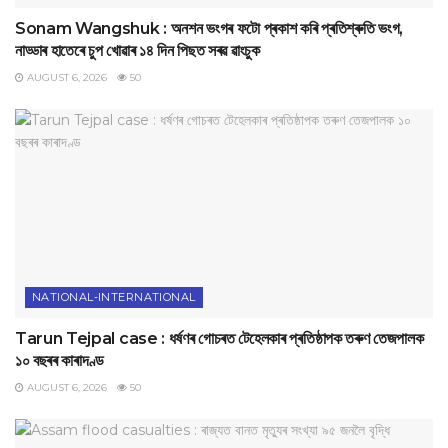
Sonam Wangshuk : অনশন ভংগৰ ফটো প্ৰকাশ কৰি প্ৰতিশ্ৰুতি ভংগ,
নাড্ডাৰ হাতেৰে চুপ খোৱাৰ ১৪ দিন পিছত সৰৱ ৱাংচুক
AUGUST 6, 2026
50
NATIONAL-INTERNATIONAL
Tarun Tejpal case : ধৰ্ষণৰ গোচৰত টেহেলকাৰ প্ৰতিষ্ঠাপক তৰুণ তেজপালক
১০ বছৰৰ কাৰাদণ্ড
AUGUST 6, 2026
50