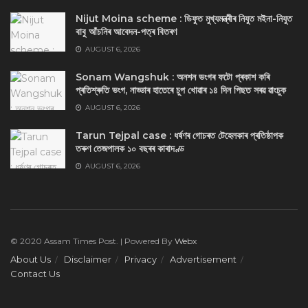
Nijut Moina scheme : ডিফুত মুখ্যমন্ত্ৰীৰ নিযুত মইনা-নিযুত
বাবু আঁচনিৰ আবেদন-পত্ৰ বিতৰণ
AUGUST 6, 2026
Sonam Wangshuk : অনশন ভংগৰ ফটো প্ৰকাশ কৰি
প্ৰতিশ্ৰুতি ভংগ, নাড্ডাৰ হাতেৰে চুপ খোৱাৰ ১৪ দিন পিছত সৰৱ ৱাংচুক
AUGUST 6, 2026
Tarun Tejpal case : ধৰ্ষণৰ গোচৰত টেহেলকাৰ প্ৰতিষ্ঠাপক
তৰুণ তেজপালক ১০ বছৰৰ কাৰাদণ্ড
AUGUST 6, 2026
© 2020 Assam Times Post. | Powered By
Webx
About Us
Disclaimer
Privacy
Advertisement
Contact Us