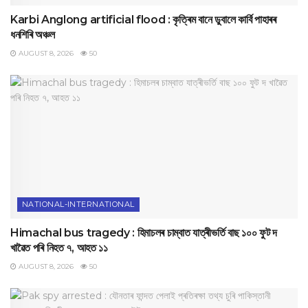
Karbi Anglong artificial flood : কৃত্ৰিম বানে ডুবালে কাৰ্বি পাহাৰৰ
ধনশিৰি অঞ্চল
AUGUST 8, 2026
50
NATIONAL-INTERNATIONAL
Himachal bus tragedy : হিমাচলৰ চাম্বাত যাত্ৰীভৰ্তি বাছ ১০০ ফুট দ
খাৱৈত পৰি নিহত ৭, আহত ১১
AUGUST 8, 2026
50