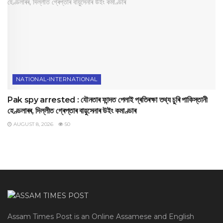
NATIONAL-INTERNATIONAL
Pak spy arrested : যৌনতাৰ ফান্দত পেলাই প্ৰতিৰক্ষা তথ্য চুৰি পাকিস্তানী
হেণ্ডলাৰৰ, দিল্লীত গ্ৰেপ্তাৰ বায়ুসেনাৰ উইং কমাণ্ডাৰ
AUGUST 8, 2026
50
Assam Times Post is an Online Assamese and English