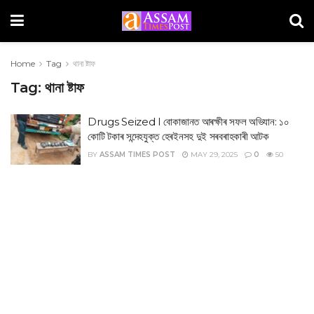
Home
Tag
থানা ষ্টাফ
Tag:
থানা ষ্টাফ
Drugs Seized I বোকাজানত আৰক্ষীৰ সফল অভিযান: ১০
কোটি টকাৰ সন্দেহযুক্ত হেৰইনসহ দুই সৰবৰাহকাৰী আটক
BY
ASSAM TIMES POST
MAY 29, 2025
0
50