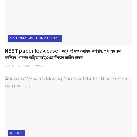
NATIONAL-INTERNATIONAL
NEET paper leak case : হত্যাতকৈও ভয়ানক অপৰাধ, প্ৰশ্নকাকত
ফাদিলৰ গোচৰত জড়িত আইএএছ বিষয়াৰ জামিন নাকচ
AUGUST 7, 2026
50
ASSAM