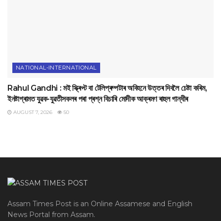
NATIONAL-INTERNATIONAL
Rahul Gandhi : মই স্ক্ৰিপ্ট বা টেলিপ্ৰম্পটাৰ অবিহনে উত্তৰ দিবলৈ চেষ্টা কৰিম,
ইনষ্টাগ্ৰামত যুৱক-যুৱতীসকলৰ পৰা প্ৰশ্ন বিচাৰি মোদীক আক্ৰমণ ৰাহুল গান্ধীৰ
AUGUST 7, 2026
50
Assam Times Post is an Online Assamese and English
News Portal from Assam.