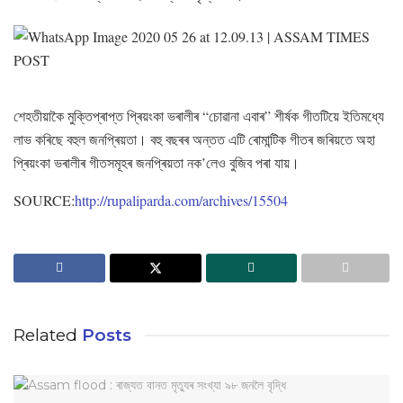
শেহতীয়াকৈ মুক্তিপ্ৰাপ্ত প্ৰিয়ংকা ভৰালীৰ “চোৱানা এবাৰ” শীৰ্ষক গীতটিয়ে ইতিমধ্যে
লাভ কৰিছে বহুল জনপ্ৰিয়তা। বহু বছৰৰ অন্তত এটি ৰোমান্টিক গীতৰ জৰিয়তে অহা
প্ৰিয়ংকা ভৰালীৰ গীতসমূহৰ জনপ্ৰিয়তা নক’লেও বুজিব পৰা যায়।
SOURCE:
http://rupaliparda.com/archives/15504
Related
Posts