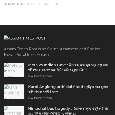
BY
NEWS DESK
AUGUST 4, 2026
50
Assam Times Post is an Online Assamese and English
News Portal from Assam.
Meta vs Indian Govt : ডীপফেক আৰু ভুল তথ্য বন্ধ কৰাৰ
পৰিকল্পনাৰ ৰোডমেপ জমা দিবলৈ মেটাক কেন্দ্ৰৰ নিৰ্দেশ
AUGUST 8, 2026
Karbi Anglong artificial flood : কৃত্ৰিম বানে ডুবালে
কাৰ্বি পাহাৰৰ ধনশিৰি অঞ্চল
AUGUST 8, 2026
Himachal bus tragedy : হিমাচলৰ চাম্বাত যাত্ৰীভৰ্তি বাছ
১০০ ফুট দ খাৱৈত পৰি নিহত ৭, আহত ১১