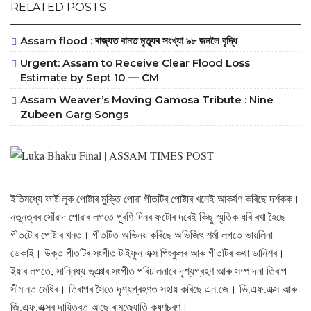
RELATED POSTS
Assam flood : ৰাজ্যত বানত মৃত্যুৰ সংখ্যা ৯৮ জনলৈ বৃদ্ধি
Urgent: Assam to Receive Clear Flood Loss
Estimate by Sept 10 — CM
Assam Weaver’s Moving Gamosa Tribute : Nine
Zubeen Garg Songs
ইতিমধ্যে ফাৰ্ষ্ট লুক পোষ্টাৰ মুক্তি পোৱা গীতটিৰ পোষ্টাৰ খনেই আকৰ্ষণ কৰিছে দৰ্শকক।
নতুনত্বৰ সোঁৱাদ পোৱাৰ লগতে পূৰণি দিনৰ ফটোৰ দৰেই কিছু স্মৃতিক ধৰি ৰখা হৈছে
গীতটোৰ পোষ্টাৰ খনত। গীতটিত অভিনয় কৰিছে অভিজিৎ শৰ্মা লগতে ভায়লিনা
ডেকাই। উক্ত গীতটিৰ সংগীত টাইফুন এক্স পিংকুলৰ আৰু গীতটিৰ কথা ডানিশৰ।
ইয়াৰ লগতে, সান্নিধ্য ভূঞাৰ সংগীত পৰিচালনাৰে দৃশ্যগ্ৰহণ আৰু সম্পাদনা তিৰাপ
সীমান্ত মেধিৰ। তিৰাপৰ সৈতে দৃশ্যগ্ৰহণত সহায় কৰিছে এন.জে। ভি.এফ.এক্স আৰু
জি.এফ.এক্সৰ দায়িত্বত আছে ৰামজ্যোতি কৃষ্ণচৰণ।