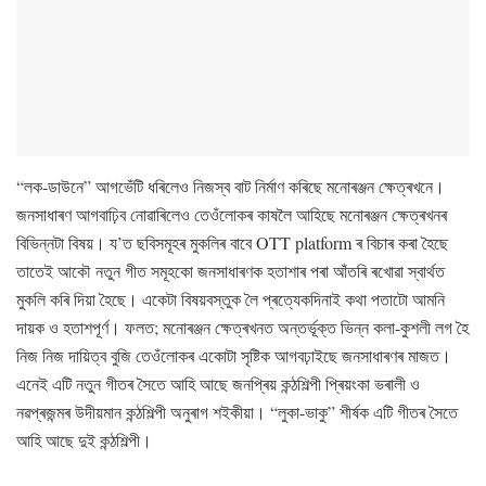
“লক-ডাউনে” আগভেঁটি ধৰিলেও নিজস্ব বাট নিৰ্মাণ কৰিছে মনোৰঞ্জন ক্ষেত্ৰখনে।
জনসাধাৰণ আগবাঢ়িব নোৱাৰিলেও তেওঁলোকৰ কাষলৈ আহিছে মনোৰঞ্জন ক্ষেত্ৰখনৰ
বিভিন্নটা বিষয়। য’ত ছবিসমূহৰ মুকলিৰ বাবে OTT platform ৰ বিচাৰ কৰা হৈছে
তাতেই আকৌ নতুন গীত সমূহকো জনসাধাৰণক হতাশাৰ পৰা আঁতৰি ৰখোৱা স্বাৰ্থত
মুকলি কৰি দিয়া হৈছে। একেটা বিষয়বস্তুক লৈ প্ৰত্যেকদিনাই কথা পতাটো আমনি
দায়ক ও হতাশপূৰ্ণ। ফলত; মনোৰঞ্জন ক্ষেত্ৰখনত অন্তৰ্ভূক্ত ভিন্ন কলা-কুশলী লগ হৈ
নিজ নিজ দায়িত্ব বুজি তেওঁলোকৰ একোটা সৃষ্টিক আগবঢ়াইছে জনসাধাৰণৰ মাজত।
এনেই এটি নতুন গীতৰ সৈতে আহি আছে জনপ্ৰিয় কন্ঠশিল্পী প্ৰিয়ংকা ভৰালী ও
নৱপ্ৰজন্মৰ উদীয়মান কন্ঠশিল্পী অনুৰাগ শইকীয়া। “লুকা-ভাকু” শীৰ্ষক এটি গীতৰ সৈতে
আহি আছে দুই কন্ঠশিল্পী।