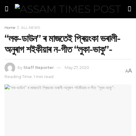
Home
ALL NEWS
“লক-ডাউন” ৰ মাজতেই প্ৰিয়ংকা ভৰালী-
অনুৰাগ শইকীয়াৰ ন-গীত “লুকা-ভাকু”-
by
Staff Reporter
May 27, 2020
A
A
Reading Time: 1 min read