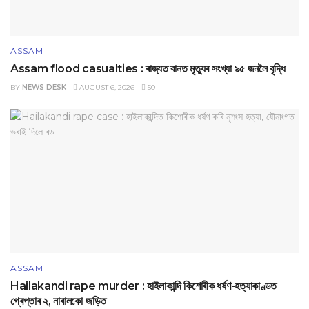
ASSAM
Assam flood casualties : ৰাজ্যত বানত মৃত্যুৰ সংখ্যা ৯৫ জনলৈ বৃদ্ধি
BY
NEWS DESK
AUGUST 6, 2026
50
ASSAM
Hailakandi rape murder : হাইলাকান্দি কিশোৰীক ধৰ্ষণ-হত্যাকাণ্ডত
গ্ৰেপ্তাৰ ২, নাবালকো জড়িত