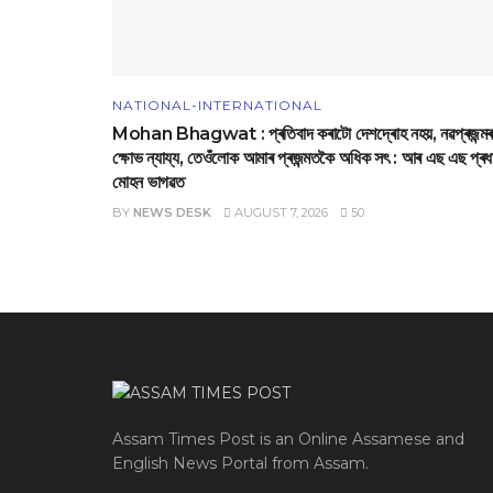
NATIONAL-INTERNATIONAL
Mohan Bhagwat : প্ৰতিবাদ কৰাটো দেশদ্ৰোহ নহয়, নৱপ্ৰজন্মৰ
ক্ষোভ ন্যায্য, তেওঁলোক আমাৰ প্ৰজন্মতকৈ অধিক সৎ : আৰ এছ এছ প্ৰধ
মোহন ভাগৱত
BY
NEWS DESK
AUGUST 7, 2026
50
Assam Times Post is an Online Assamese and
English News Portal from Assam.