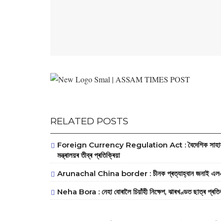
RELATED POSTS
Foreign Currency Regulation Act : বৈদেশিক সাহায্য নিয়ন
মন্ত্ৰালয়ৰ তীব্ৰ প্ৰতিক্ৰিয়া
Arunachal China border : চীনক প্ৰত্যাহ্বান জনাই এলএচি স
Neha Bora : নেহা বোৰালৈ চিয়াঁহী নিক্ষেপ, ঝাৰখণ্ডত ছাত্ৰ প্ৰত