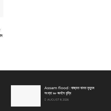
ান
Assam flood : ৰাজ্যত বানত মৃত্যুৰ
সংখ্যা ৯৮ জনলৈ বৃদ্ধি
AUGUST 8, 2026