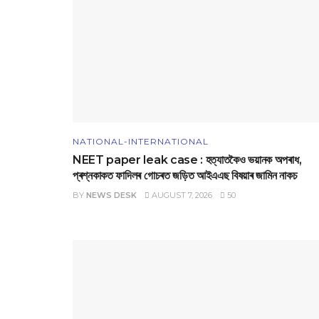
NATIONAL-INTERNATIONAL
NEET paper leak case : হত্যাতকৈও ভয়ানক অপৰাধ,
প্ৰশ্নকাকত ফাদিলৰ গোচৰত জড়িত আইএএছ বিষয়াৰ জামিন নাকচ
BY
NEWS DESK
AUGUST 7, 2026
50