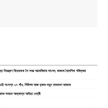
্ত্ৰণ বিধেয়কক লৈ সৰৱ আমেৰিকাৰ সাংসদ, ভাৰতৰ বৈদেশিক পৰিক্ৰমা
ংলগ্ন ২৭ গাঁও, গিৰিপথ আৰু হ্ৰদৰ নতুন নামকৰণ ভাৰতৰ
িবাদৰ সময়ত আক্ৰান্ত আইছা নেত্ৰী