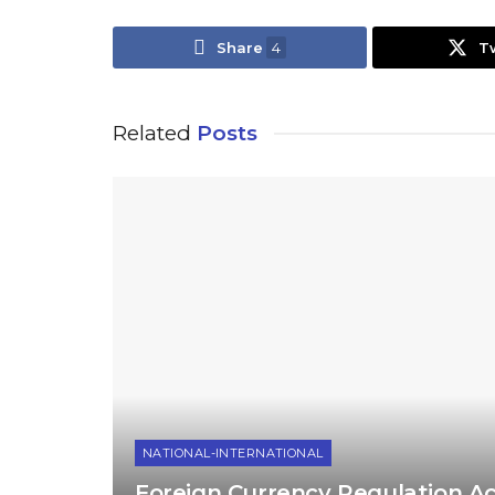
Share
4
T
Related
Posts
NATIONAL-INTERNATIONAL
Foreign Currency Regulation Act : বৈদেশি