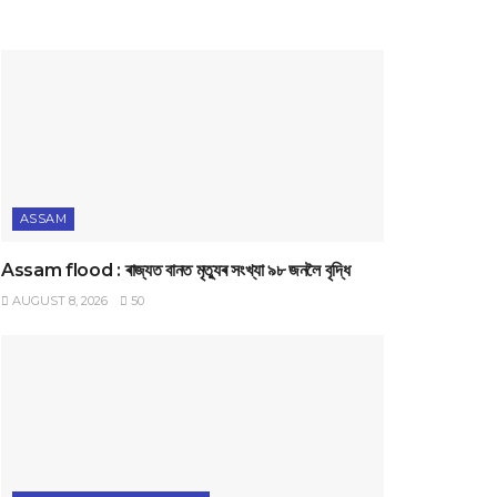
ASSAM
Assam flood : ৰাজ্যত বানত মৃত্যুৰ সংখ্যা ৯৮ জনলৈ বৃদ্ধি
AUGUST 8, 2026
50