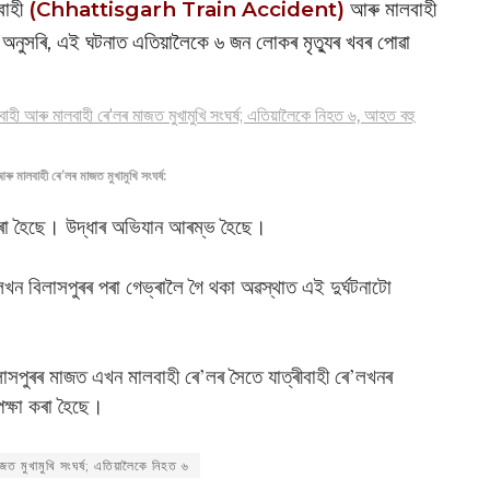
বাহী
(Chhattisgarh Train Accident)
আৰু মালবাহী
ত্ৰ অনুসৰি, এই ঘটনাত এতিয়ালৈকে ৬ জন লোকৰ মৃত্যুৰ খবৰ পোৱা
ৰু মালবাহী ৰে’লৰ মাজত মুখামুখি সংঘৰ্ষ:
 কৰা হৈছে। উদ্ধাৰ অভিযান আৰম্ভ হৈছে।
ন বিলাসপুৰৰ পৰা গেভ্ৰালৈ গৈ থকা অৱস্থাত এই দুৰ্ঘটনাটো
লাসপুৰৰ মাজত এখন মালবাহী ৰে’লৰ সৈতে যাত্ৰীবাহী ৰে’লখনৰ
েক্ষা কৰা হৈছে।
জত মুখামুখি সংঘৰ্ষ; এতিয়ালৈকে নিহত ৬