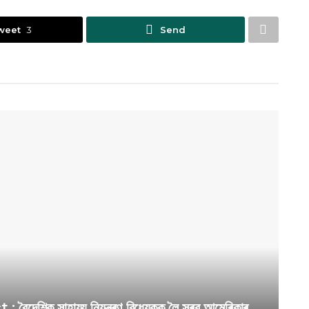
weet
3
Send
ক সাহায্য নিয়ন্ত্ৰণ বিধেয়কক লৈ সৰৱ আমেৰিকাৰ