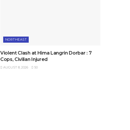
NORTHEAST
Violent Clash at Hima Langrin Dorbar : 7
Cops, Civilian Injured
AUGUST 8, 2026
50