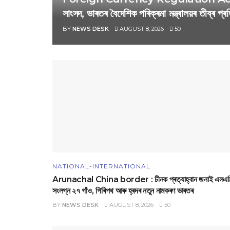
সাংসদ, ভাৰতৰ বৈদেশিক পৰিক্ৰমা মন্ত্ৰালয়ৰ তীব্ৰ প্ৰতি
BY
NEWS DESK
AUGUST 8, 2026
50
NATIONAL-INTERNATIONAL
Arunachal China border : চীনক প্ৰত্যাহ্বান জনাই এলএচ
সংলগ্ন ২৭ গাঁও, গিৰিপথ আৰু হ্ৰদৰ নতুন নামকৰণ ভাৰতৰ
BY
NEWS DESK
AUGUST 8, 2026
50