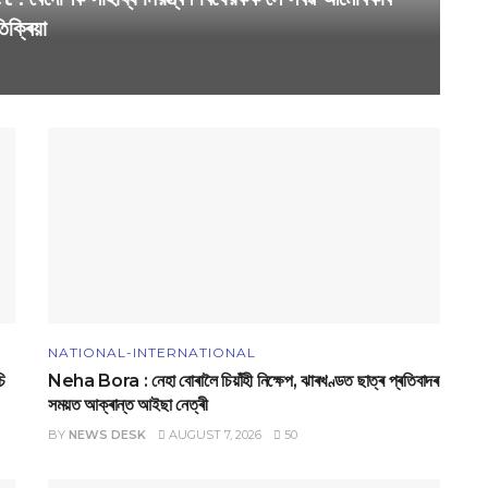
ক্ৰিয়া
NATIONAL-INTERNATIONAL
ি
Neha Bora : নেহা বোৰালৈ চিয়াঁহী নিক্ষেপ, ঝাৰখণ্ডত ছাত্ৰ প্ৰতিবাদৰ
সময়ত আক্ৰান্ত আইছা নেত্ৰী
BY
NEWS DESK
AUGUST 7, 2026
50