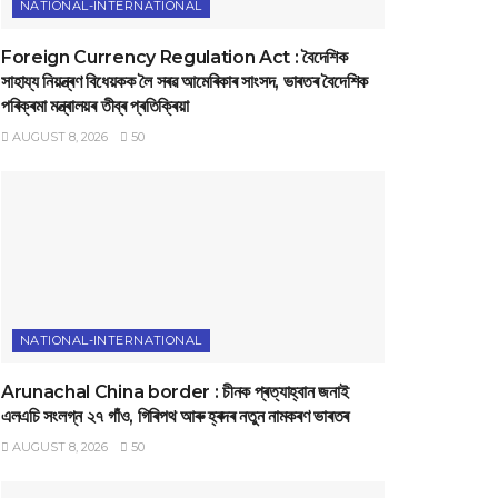
NATIONAL-INTERNATIONAL
Foreign Currency Regulation Act : বৈদেশিক
সাহায্য নিয়ন্ত্ৰণ বিধেয়কক লৈ সৰৱ আমেৰিকাৰ সাংসদ, ভাৰতৰ বৈদেশিক
পৰিক্ৰমা মন্ত্ৰালয়ৰ তীব্ৰ প্ৰতিক্ৰিয়া
AUGUST 8, 2026
50
NATIONAL-INTERNATIONAL
Arunachal China border : চীনক প্ৰত্যাহ্বান জনাই
এলএচি সংলগ্ন ২৭ গাঁও, গিৰিপথ আৰু হ্ৰদৰ নতুন নামকৰণ ভাৰতৰ
AUGUST 8, 2026
50