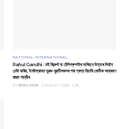
NATIONAL-INTERNATIONAL
Rahul Gandhi : মই স্ক্ৰিপ্ট বা টেলিপ্ৰম্পটাৰ অবিহনে উত্তৰ দিবলৈ
চেষ্টা কৰিম, ইনষ্টাগ্ৰামত যুৱক-যুৱতীসকলৰ পৰা প্ৰশ্ন বিচাৰি মোদীক আক্ৰমণ
ৰাহুল গান্ধীৰ
BY
NEWS DESK
AUGUST 7, 2026
50