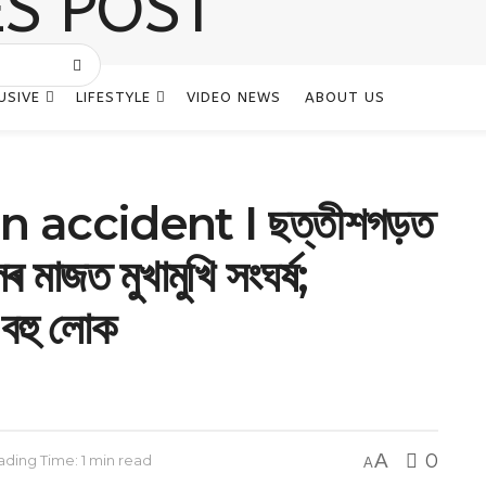
USIVE
LIFESTYLE
VIDEO NEWS
ABOUT US
 accident I ছত্তীশগড়ত
ৰ মাজত মুখামুখি সংঘৰ্ষ;
বহু লোক
A
0
ding Time: 1 min read
A