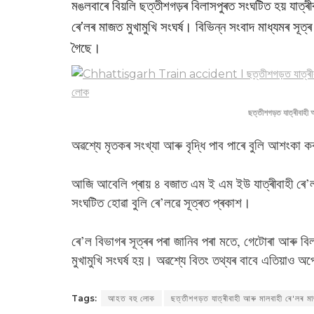
মঙলবাৰে বিয়লি ছত্তীশগড়ৰ বিলাসপুৰত সংঘটিত হয় যাত্ৰী
ৰে’লৰ মাজত মুখামুখি সংঘৰ্ষ। বিভিন্ন সংবাদ মাধ্যমৰ সূ
গৈছে।
ছত্তীশগড়ত যাত্ৰীবাহী আ
অৱশ্যে মৃতকৰ সংখ্যা আৰু বৃদ্ধি পাব পাৰে বুলি আশংকা
আজি আবেলি প্ৰায় ৪ বজাত এম ই এম ইউ যাত্ৰীবাহী ৰে’লখ
সংঘটিত হোৱা বুলি ৰে’লৱে সূত্ৰত প্ৰকাশ।
ৰে’ল বিভাগৰ সূত্ৰৰ পৰা জানিব পৰা মতে, গেটোৰা আৰু বি
মুখামুখি সংঘৰ্ষ হয়। অৱশ্যে বিতং তথ্যৰ বাবে এতিয়াও অপ
Tags:
আহত বহু লোক
ছত্তীশগড়ত যাত্ৰীবাহী আৰু মালবাহী ৰে'লৰ মা