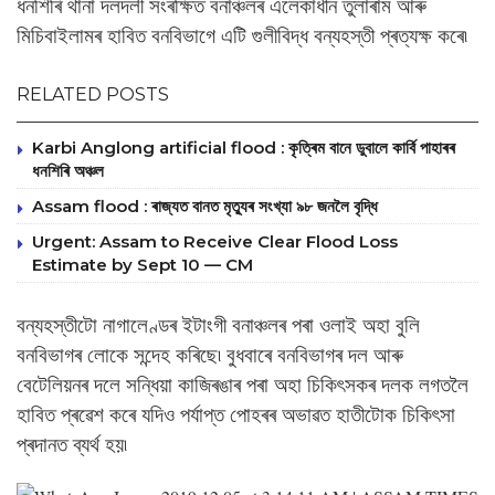
ধনশিৰি থানা দলদলী সংৰক্ষিত বনাঞ্চলৰ এলেকাধীন তুলাৰাম আৰু
মিচিবাইলামৰ হাবিত বনবিভাগে এটি গুলীবিদ্ধ বন্যহস্তী প্ৰত্যক্ষ কৰে৷
RELATED POSTS
Karbi Anglong artificial flood : কৃত্ৰিম বানে ডুবালে কাৰ্বি পাহাৰৰ
ধনশিৰি অঞ্চল
Assam flood : ৰাজ্যত বানত মৃত্যুৰ সংখ্যা ৯৮ জনলৈ বৃদ্ধি
Urgent: Assam to Receive Clear Flood Loss
Estimate by Sept 10 — CM
বন্যহস্তীটো নাগালেণ্ডৰ ইটাংগী বনাঞ্চলৰ পৰা ওলাই অহা বুলি
বনবিভাগৰ লোকে সন্দেহ কৰিছে৷ বুধবাৰে বনবিভাগৰ দল আৰু
বেটেলিয়নৰ দলে সন্ধিয়া কাজিৰঙাৰ পৰা অহা চিকিৎসকৰ দলক লগতলৈ
হাবিত প্ৰৱেশ কৰে যদিও পৰ্যাপ্ত পোহৰৰ অভাৱত হাতীটোক চিকিৎসা
প্ৰদানত ব্যৰ্থ হয়৷