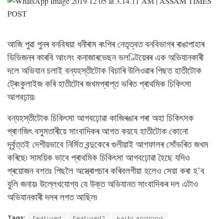
আজি পুৱা পুনৰ বনবিষয়া ধনীৰাম ৰংপিৰ নেতৃত্বত বনবিভাগৰ ৰাঙাপাহাৰ
ডিভিজনৰ কাৰবি আংলং কনাজাৰভেছন ভলণ্টিয়েৰৰ এক অভিযানকাৰী
দলে অভিযান চলাই বন্যহস্তীটোক বিচাৰি উলিওৱাৰ পিছত হাতীটোক
ট্ৰেংকুলাইজ কৰি হাতীটোৰ জখমপ্ৰাপ্ত ভৰিত প্ৰাথমিক চিকিৎসা
আগবঢ়ায়৷
বন্যহস্তীটোক চিকিৎসা আগবঢ়োৱা কাজিৰঙাৰ পৰা অহা চিকিৎসক
প্ৰাণজিৎ বসুমতাৰীয়ে সাংবাদিকৰ আগত কয়যে হাতীটোক কোনো
দূৰ্বৃত্তই দেশীয়ভাবে নিৰ্মিত বন্দুকেৰে গুলীয়াই আগফালৰ সোঁভৰিত জখম
কৰিছে৷ সাময়িক ভাবে প্ৰাথমিক চিকিৎসা আগবঢ়োৱা হৈছে যদিও
প্ৰয়োজন বশতঃ পিছলৈ অস্ত্ৰোপচাৰ কৰিবলগীয়া হলেও সেয়া কৰা হ’ব
বুলি জনায়৷ উল্লেখযোগ্য যে উক্ত অভিযানত সাংবাদিকৰ দল এটাও
অভিযানকাৰী দলৰ লগত আছিল৷
Tags:
Featured
Featured2
karbi anglong