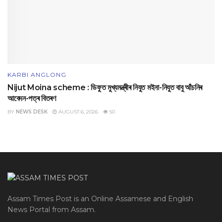
KARBI ANGLONG
Nijut Moina scheme : ডিফুত মুখ্যমন্ত্ৰীৰ নিযুত মইনা-নিযুত বাবু আঁচনিৰ
আবেদন-পত্ৰ বিতৰণ
BY
NEWS DESK
AUGUST 6, 2026
50
Assam Times Post is an Online Assamese and English
News Portal from Assam.