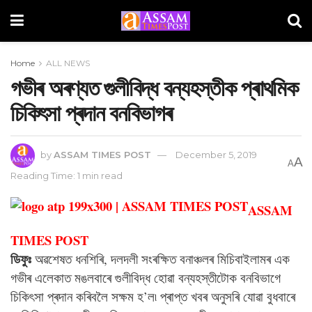
Home
ALL NEWS
গভীৰ অৰণ্যত গুলীবিদ্ধ বন্যহস্তীক প্ৰাথমিক
চিকিৎসা প্ৰদান বনবিভাগৰ
by
ASSAM TIMES POST
December 5, 2019
A
A
Reading Time: 1 min read
ASSAM
TIMES POST
ডিফুঃ
অৱশেষত ধনশিৰি, দলদলী সংৰক্ষিত বনাঞ্চলৰ মিচিবাইলামৰ এক
গভীৰ এলেকাত মঙলবাৰে গুলীবিদ্ধ হোৱা বন্যহস্তীটোক বনবিভাগে
চিকিৎসা প্ৰদান কৰিবলৈ সক্ষম হ’ল৷ প্ৰাপ্ত খবৰ অনুসৰি যোৱা বুধবাৰে