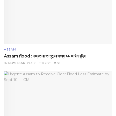
ASSAM
Assam flood : ৰাজ্যত বানত মৃত্যুৰ সংখ্যা ৯৮ জনলৈ বৃদ্ধি
BY
NEWS DESK
AUGUST 8, 2026
50