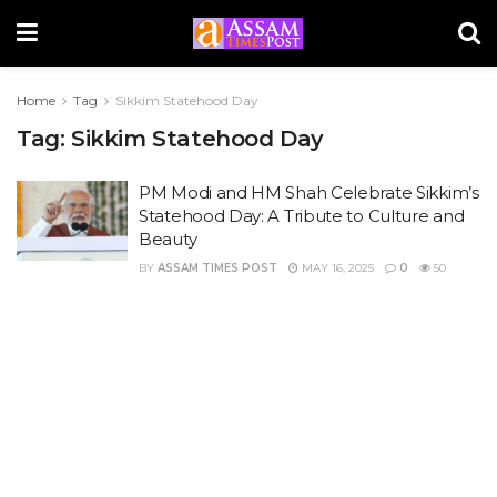
Home
Tag
Sikkim Statehood Day
Tag:
Sikkim Statehood Day
PM Modi and HM Shah Celebrate Sikkim’s
Statehood Day: A Tribute to Culture and
Beauty
BY
ASSAM TIMES POST
MAY 16, 2025
0
50