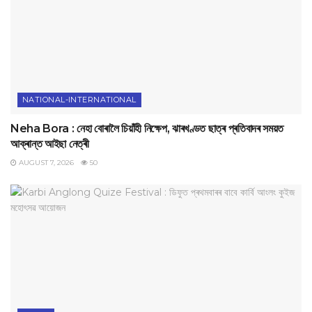
NATIONAL-INTERNATIONAL
Neha Bora : নেহা বোৰালৈ চিয়াঁহী নিক্ষেপ, ঝাৰখণ্ডত ছাত্ৰ প্ৰতিবাদৰ সময়ত
আক্ৰান্ত আইছা নেত্ৰী
AUGUST 7, 2026
50