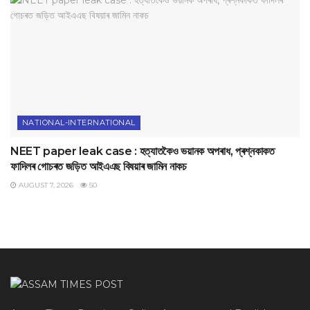
NATIONAL-INTERNATIONAL
NEET paper leak case : হত্যাতকৈও ভয়ানক অপৰাধ, প্ৰশ্নকাকত
ফাদিলৰ গোচৰত জড়িত আইএএছ বিষয়াৰ জামিন নাকচ
AUGUST 7, 2026
50