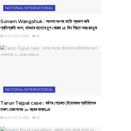
NATIONAL-INTERNATIONAL
Sonam Wangshuk : অনশন ভংগৰ ফটো প্ৰকাশ কৰি
প্ৰতিশ্ৰুতি ভংগ, নাড্ডাৰ হাতেৰে চুপ খোৱাৰ ১৪ দিন পিছত সৰৱ ৱাংচুক
AUGUST 6, 2026
50
NATIONAL-INTERNATIONAL
Tarun Tejpal case : ধৰ্ষণৰ গোচৰত টেহেলকাৰ প্ৰতিষ্ঠাপক
তৰুণ তেজপালক ১০ বছৰৰ কাৰাদণ্ড
AUGUST 6, 2026
50