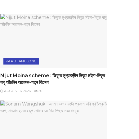
KARBI ANGLONG
Nijut Moina scheme : ডিফুত মুখ্যমন্ত্ৰীৰ নিযুত মইনা-নিযুত
বাবু আঁচনিৰ আবেদন-পত্ৰ বিতৰণ
AUGUST 6, 2026
50