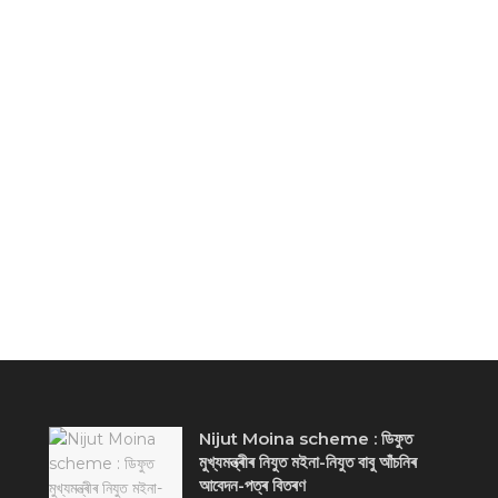
Nijut Moina scheme : ডিফুত
মুখ্যমন্ত্ৰীৰ নিযুত মইনা-নিযুত বাবু আঁচনিৰ
আবেদন-পত্ৰ বিতৰণ