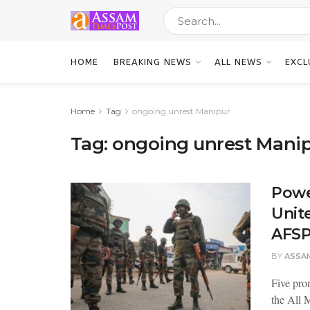
HOME
BREAKING NEWS
ALL NEWS
EXCL
Home
Tag
ongoing unrest Manipur
Tag:
ongoing unrest Mani
Powe
Unit
AFSP
BY
ASSA
Five prom
the All 