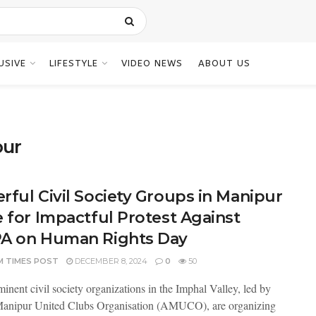
USIVE
LIFESTYLE
VIDEO NEWS
ABOUT US
pur
rful Civil Society Groups in Manipur
e for Impactful Protest Against
A on Human Rights Day
M TIMES POST
DECEMBER 8, 2024
0
50
inent civil society organizations in the Imphal Valley, led by
Manipur United Clubs Organisation (AMUCO), are organizing