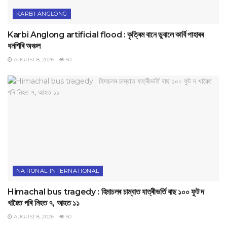
KARBI ANGLONG
Karbi Anglong artificial flood : কৃত্ৰিম বানে ডুবালে কাৰ্বি পাহাৰৰ
ধনশিৰি অঞ্চল
AUGUST 8, 2026
50
NATIONAL-INTERNATIONAL
Himachal bus tragedy : হিমাচলৰ চাম্বাত যাত্ৰীভৰ্তি বাছ ১০০ ফুট দ
খাৱৈত পৰি নিহত ৭, আহত ১১
AUGUST 8, 2026
50