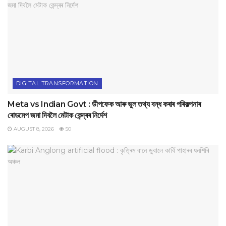
DIGITAL TRANSFORMATION
Meta vs Indian Govt : ডীপফেক আৰু ভুল তথ্য বন্ধ কৰাৰ পৰিকল্পনাৰ
ৰোডমেপ জমা দিবলৈ মেটাক কেন্দ্ৰৰ নিৰ্দেশ
AUGUST 8, 2026
50