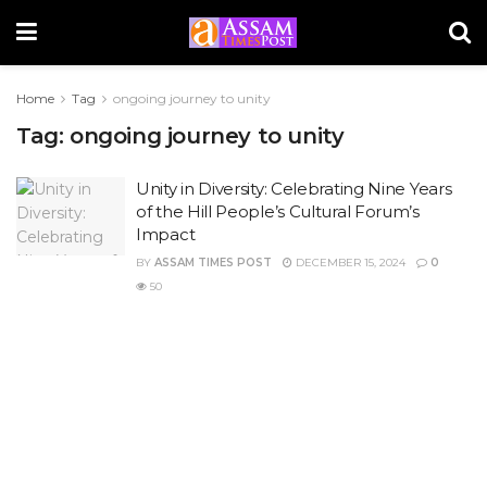
Home
Tag
ongoing journey to unity
Tag:
ongoing journey to unity
Unity in Diversity: Celebrating Nine Years
of the Hill People’s Cultural Forum’s
Impact
BY
ASSAM TIMES POST
DECEMBER 15, 2024
0
50