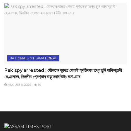
NATIONAL-INTERNATIONAL
Pak spy arrested : যৌনতাৰ ফান্দত পেলাই প্ৰতিৰক্ষা তথ্য চুৰি পাকিস্তানী
হেণ্ডলাৰৰ, দিল্লীত গ্ৰেপ্তাৰ বায়ুসেনাৰ উইং কমাণ্ডাৰ
AUGUST 8, 2026
50