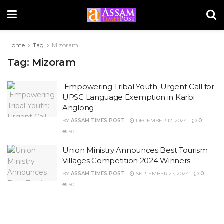
Home
Tag
Mizoram
Tag:
Mizoram
Empowering Tribal Youth: Urgent Call for
UPSC Language Exemption in Karbi
Anglong
BY
ASSAM TIMES POST
DECEMBER 12, 2024
0
50
Union Ministry Announces Best Tourism
Villages Competition 2024 Winners
BY
ASSAM TIMES POST
SEPTEMBER 27, 2024
0
50