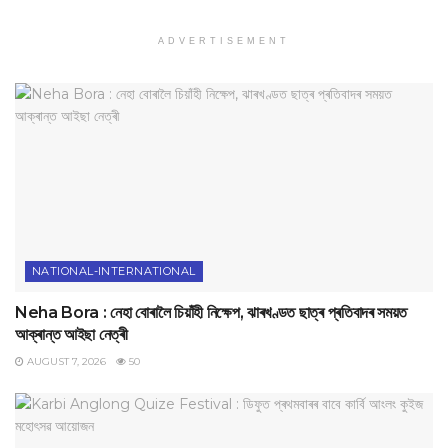
ADVERTISEMENT
NATIONAL-INTERNATIONAL
Neha Bora : নেহা বোৰালৈ চিয়াঁহী নিক্ষেপ, ঝাৰখণ্ডত ছাত্ৰ প্ৰতিবাদৰ সময়ত
আক্ৰান্ত আইছা নেত্ৰী
AUGUST 7, 2026
50