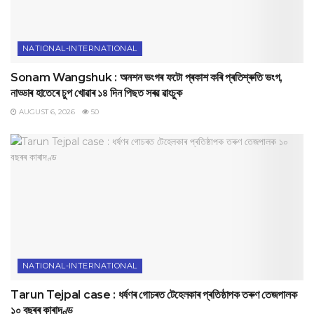
NATIONAL-INTERNATIONAL
Sonam Wangshuk : অনশন ভংগৰ ফটো প্ৰকাশ কৰি প্ৰতিশ্ৰুতি ভংগ,
নাড্ডাৰ হাতেৰে চুপ খোৱাৰ ১৪ দিন পিছত সৰৱ ৱাংচুক
AUGUST 6, 2026
50
NATIONAL-INTERNATIONAL
Tarun Tejpal case : ধৰ্ষণৰ গোচৰত টেহেলকাৰ প্ৰতিষ্ঠাপক তৰুণ তেজপালক
১০ বছৰৰ কাৰাদণ্ড