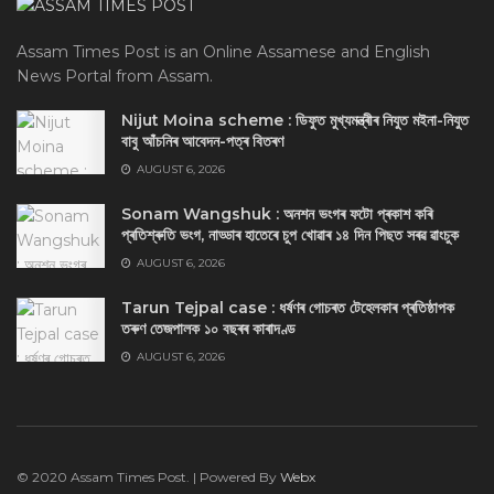
Assam Times Post is an Online Assamese and English
News Portal from Assam.
Nijut Moina scheme : ডিফুত মুখ্যমন্ত্ৰীৰ নিযুত মইনা-নিযুত
বাবু আঁচনিৰ আবেদন-পত্ৰ বিতৰণ
AUGUST 6, 2026
Sonam Wangshuk : অনশন ভংগৰ ফটো প্ৰকাশ কৰি
প্ৰতিশ্ৰুতি ভংগ, নাড্ডাৰ হাতেৰে চুপ খোৱাৰ ১৪ দিন পিছত সৰৱ ৱাংচুক
AUGUST 6, 2026
Tarun Tejpal case : ধৰ্ষণৰ গোচৰত টেহেলকাৰ প্ৰতিষ্ঠাপক
তৰুণ তেজপালক ১০ বছৰৰ কাৰাদণ্ড
AUGUST 6, 2026
© 2020 Assam Times Post. | Powered By
Webx