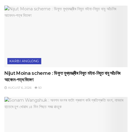
KARBI ANGLONG
Nijut Moina scheme : ডিফুত মুখ্যমন্ত্ৰীৰ নিযুত মইনা-নিযুত বাবু আঁচনিৰ
আবেদন-পত্ৰ বিতৰণ
AUGUST 6, 2026
50