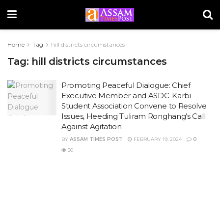
Home
Tag
hill districts circumstances
Tag:
hill districts circumstances
Promoting Peaceful Dialogue: Chief
Executive Member and ASDC-Karbi
Student Association Convene to Resolve
Issues, Heeding Tuliram Ronghang’s Call
Against Agitation
BY
ASSAM TIMES POST
FEBRUARY 19, 2024
0
50