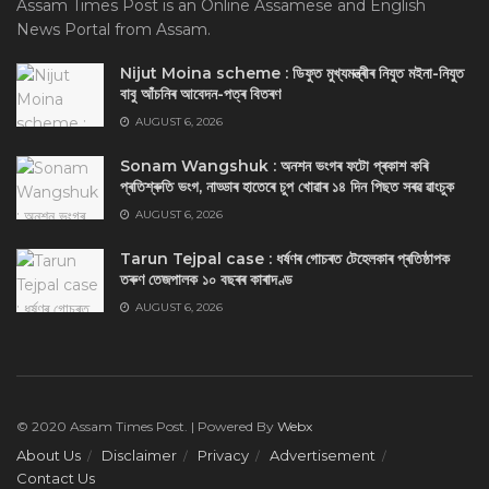
Assam Times Post is an Online Assamese and English
News Portal from Assam.
Nijut Moina scheme : ডিফুত মুখ্যমন্ত্ৰীৰ নিযুত মইনা-নিযুত
বাবু আঁচনিৰ আবেদন-পত্ৰ বিতৰণ
AUGUST 6, 2026
Sonam Wangshuk : অনশন ভংগৰ ফটো প্ৰকাশ কৰি
প্ৰতিশ্ৰুতি ভংগ, নাড্ডাৰ হাতেৰে চুপ খোৱাৰ ১৪ দিন পিছত সৰৱ ৱাংচুক
AUGUST 6, 2026
Tarun Tejpal case : ধৰ্ষণৰ গোচৰত টেহেলকাৰ প্ৰতিষ্ঠাপক
তৰুণ তেজপালক ১০ বছৰৰ কাৰাদণ্ড
AUGUST 6, 2026
© 2020 Assam Times Post. | Powered By
Webx
About Us
Disclaimer
Privacy
Advertisement
Contact Us