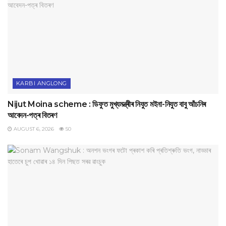
KARBI ANGLONG
Nijut Moina scheme : ডিফুত মুখ্যমন্ত্ৰীৰ নিযুত মইনা-নিযুত বাবু আঁচনিৰ
আবেদন-পত্ৰ বিতৰণ
AUGUST 6, 2026
50