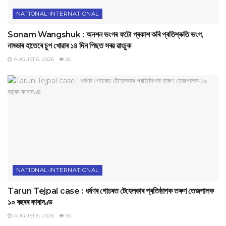
NATIONAL-INTERNATIONAL
Sonam Wangshuk : অনশন ভংগৰ ফটো প্ৰকাশ কৰি প্ৰতিশ্ৰুতি ভংগ,
নাড্ডাৰ হাতেৰে চুপ খোৱাৰ ১৪ দিন পিছত সৰৱ ৱাংচুক
AUGUST 6, 2026
50
NATIONAL-INTERNATIONAL
Tarun Tejpal case : ধৰ্ষণৰ গোচৰত টেহেলকাৰ প্ৰতিষ্ঠাপক তৰুণ তেজপালক
১০ বছৰৰ কাৰাদণ্ড
AUGUST 6, 2026
50