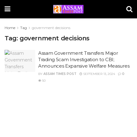
Home
Tag
government decisions
Tag:
government decisions
Assam Government Transfers Major
Trading Scam Investigation to CBI;
Announces Expansive Welfare Measures
BY
ASSAM TIMES POST
SEPTEMBER 13, 2024
0
50