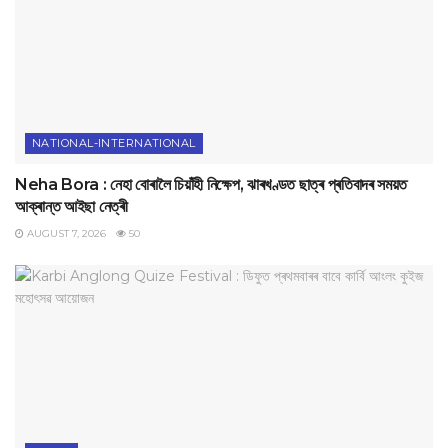
NATIONAL-INTERNATIONAL
Neha Bora : নেহা বোৰালৈ চিয়াঁহী নিক্ষেপ, ঝাৰখণ্ডত ছাত্ৰ প্ৰতিবাদৰ সময়ত
আক্ৰান্ত আইছা নেত্ৰী
AUGUST 7, 2026
50