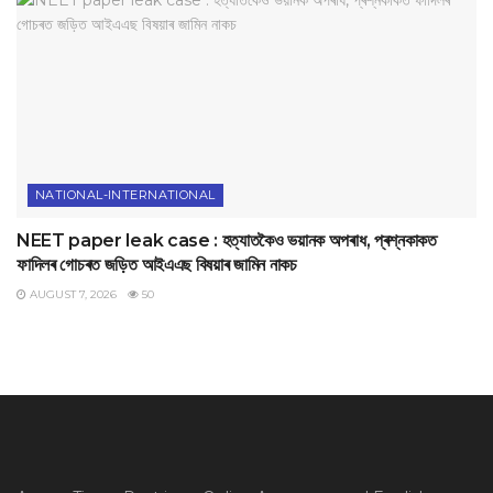
NATIONAL-INTERNATIONAL
NEET paper leak case : হত্যাতকৈও ভয়ানক অপৰাধ, প্ৰশ্নকাকত
ফাদিলৰ গোচৰত জড়িত আইএএছ বিষয়াৰ জামিন নাকচ
AUGUST 7, 2026
50