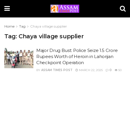
Home
Tag
Chaya village supplier
Tag:
Chaya village supplier
Major Drug Bust: Police Seize 1.5 Crore
Rupees Worth of Heroin in Lahorijan
Checkpoint Operation
BY
ASSAM TIMES POST
MARCH 22, 2025
0
50