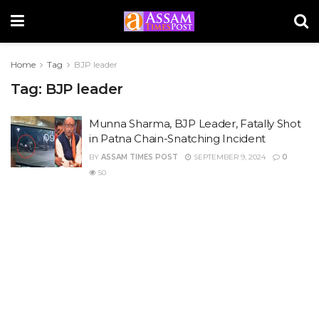
Home
Tag
BJP leader
Tag:
BJP leader
Munna Sharma, BJP Leader, Fatally Shot
in Patna Chain-Snatching Incident
BY
ASSAM TIMES POST
SEPTEMBER 9, 2024
0
50