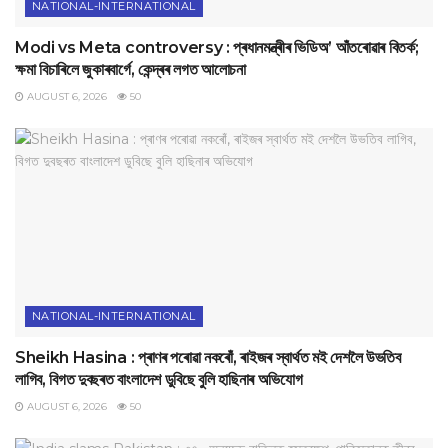
NATIONAL-INTERNATIONAL
Modi vs Meta controversy : প্ৰধানমন্ত্ৰীৰ ভিডিঅ’ আঁতৰোৱাৰ বিতৰ্ক;
ক্ষমা বিচাৰিলে জুকাৰবাৰ্গে, কেন্দ্ৰৰ লগত আলোচনা
AUGUST 6, 2026
50
NATIONAL-INTERNATIONAL
Sheikh Hasina : প্ৰাণৰ পৰোৱা নকৰোঁ, ৰাইজৰ স্বাৰ্থত মই দেশলৈ উভতিব
লাগিব, বিগত দুবছৰত বাংলাদেশ ডুবিছে বুলি হাছিনাৰ অভিযোগ
AUGUST 6, 2026
50