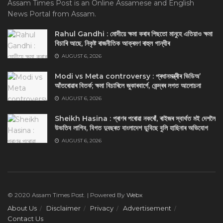
Assam Times Post is an Online Assamese and English
News Portal from Assam.
Rahul Gandhi : মোদীয়ে ক্ষমা কৰাৰ পিছতো মানুহে এতিয়াও ক্ষমা
বিচাৰি আছে, নিকৃষ্ট ৰাজনীতিক আক্ৰমণ ৰাহুল গান্ধীৰ
AUGUST 6, 2026
Modi vs Meta controversy : প্ৰধানমন্ত্ৰীৰ ভিডিঅ’
আঁতৰোৱাৰ বিতৰ্ক; ক্ষমা বিচাৰিলে জুকাৰবাৰ্গে, কেন্দ্ৰৰ লগত আলোচনা
AUGUST 6, 2026
Sheikh Hasina : প্ৰাণৰ পৰোৱা নকৰোঁ, ৰাইজৰ স্বাৰ্থত মই দেশলৈ
উভতিব লাগিব, বিগত দুবছৰত বাংলাদেশ ডুবিছে বুলি হাছিনাৰ অভিযোগ
AUGUST 6, 2026
© 2020 Assam Times Post. | Powered By
Webx
About Us
Disclaimer
Privacy
Advertisement
Contact Us