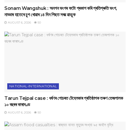
Sonam Wangshuk : অনশন ভংগৰ ফটো প্ৰকাশ কৰি প্ৰতিশ্ৰুতি ভংগ,
নাড্ডাৰ হাতেৰে চুপ খোৱাৰ ১৪ দিন পিছত সৰৱ ৱাংচুক
AUGUST 6, 2026
50
NATIONAL-INTERNATIONAL
Tarun Tejpal case : ধৰ্ষণৰ গোচৰত টেহেলকাৰ প্ৰতিষ্ঠাপক তৰুণ তেজপালক
১০ বছৰৰ কাৰাদণ্ড
AUGUST 6, 2026
50