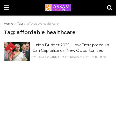
Home
Tag
affordable healthcare
Tag:
affordable healthcare
Union Budget 2025: How Entrepreneurs
Can Capitalize on New Opportunities
BY
SANJEEV SARMA
FEBRUARY 2, 2025
0
50