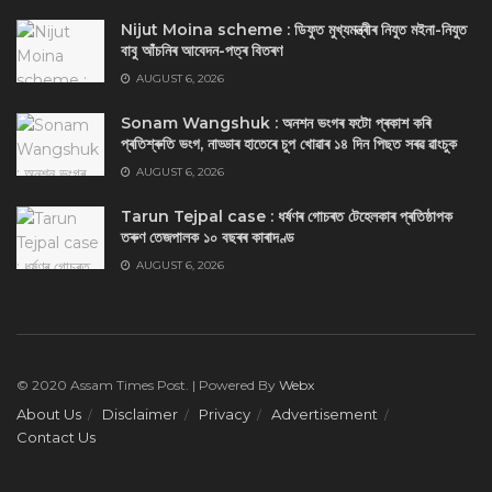
Nijut Moina scheme : ডিফুত মুখ্যমন্ত্ৰীৰ নিযুত মইনা-নিযুত
বাবু আঁচনিৰ আবেদন-পত্ৰ বিতৰণ
AUGUST 6, 2026
Sonam Wangshuk : অনশন ভংগৰ ফটো প্ৰকাশ কৰি
প্ৰতিশ্ৰুতি ভংগ, নাড্ডাৰ হাতেৰে চুপ খোৱাৰ ১৪ দিন পিছত সৰৱ ৱাংচুক
AUGUST 6, 2026
Tarun Tejpal case : ধৰ্ষণৰ গোচৰত টেহেলকাৰ প্ৰতিষ্ঠাপক
তৰুণ তেজপালক ১০ বছৰৰ কাৰাদণ্ড
AUGUST 6, 2026
© 2020 Assam Times Post. | Powered By
Webx
About Us
Disclaimer
Privacy
Advertisement
Contact Us