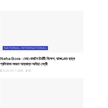
NATIONAL-INTERNATIONAL
Neha Bora : নেহা বোৰালৈ চিয়াঁহী নিক্ষেপ, ঝাৰখণ্ডত ছাত্ৰ
প্ৰতিবাদৰ সময়ত আক্ৰান্ত আইছা নেত্ৰী
AUGUST 7, 2026
50