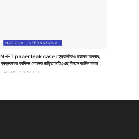
NATIONAL-INTERNATIONAL
NEET paper leak case : হত্যাতকৈও ভয়ানক অপৰাধ,
প্ৰশ্নকাকত ফাদিলৰ গোচৰত জড়িত আইএএছ বিষয়াৰ জামিন নাকচ
AUGUST 7, 2026
50