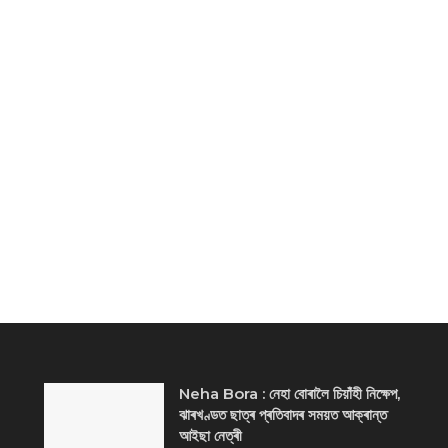
Neha Bora : নেহা বোৰালৈ চিয়াঁহী নিক্ষেপ,
ঝাৰখণ্ডত ছাত্ৰ প্ৰতিবাদৰ সময়ত আক্ৰান্ত
আইছা নেত্ৰী