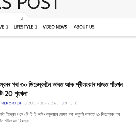
VE
LIFESTYLE
VIDEO NEWS
ABOUT US
ম্বৰৰ পৰা ৩০ ডিচেম্বৰলৈ ভাৰত আৰু শ্ৰীলংকাৰ মাজত পাঁচখন
টি-20 শৃংখলা
F REPORTER
DECEMBER 2, 2025
0
50
কেট নিয়ন্ত্ৰণ ব'ৰ্ডে (বি চি চি আই) শুকুৰবাৰে ঘোষণা কৰা অনুসৰি ভাৰতত ২১ ডিচেম্বৰৰ পৰা
ৈ শ্ৰীলংকাৰ বিৰুদ্ধে ...