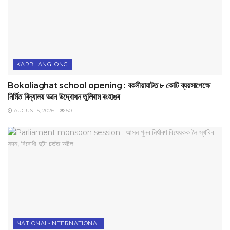
KARBI ANGLONG
Bokoliaghat school opening : বকলীয়াঘাটত ৮ কোটি ব্যয়সাপেক্ষে
নির্মিত বিদ্যালয় ভৱন উদ্বোধন তুলিৰাম ৰংহাঙৰ
AUGUST 5, 2026
50
NATIONAL-INTERNATIONAL