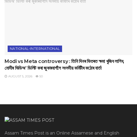
NATIONAL-INTERNATIONAL
Modi vs Meta controversy : তিনি দিনৰ ভিতৰত ক্ষমা খুজিব লাগিব,
মোদীৰ ভিডিঅ’ ডিলিট কৰা জুকাৰবাৰ্গলৈ সংসদীয় কমিটীৰ কঠোৰ বাৰ্তা
AUGUST 5, 2026
50
Assam Times Post is an Online Assamese and English