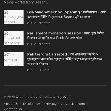
News Portal from Assam.
Bokoliaghat school opening : বকলীয়াঘাটত ৮ কোটি
ব্যয়সাপেক্ষে নির্মিত বিদ্যালয় ভৱন উদ্বোধন তুলিৰাম ৰংহাঙৰ
AUGUST 5, 2026
Parliament monsoon session : আসন পুনৰ নিৰ্ধাৰণ
বিধেয়কক লৈ স্থবিৰ সদন, বিৰোধী দুটা চৰ্তত অটল
AUGUST 5, 2026
Pak terrorist arrested : পাক চোৰাংচোৱা সমৰ্থিত ৯
সন্দেহযুক্ত সন্ত্ৰাসবাদীক গ্ৰেপ্তাৰ, কৰিছিল যন্তৰ-মন্তৰৰ প্ৰতিবাদত
আক্ৰমণৰ পৰিকল্পনা
AUGUST 5, 2026
© 2020 Assam Times Post. | Powered By
Webx
About Us
Disclaimer
Privacy
Advertisement
Contact Us