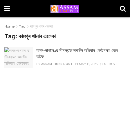
Home
Tag
কামপুৰ থানাৰ এলেকা
Tag:
কামপুৰ থানাৰ এলেকা
অসম-নাগালেণ্ড সীমান্তত আৰক্ষীৰ অভিযান: হেৰইনসহ এজন
আটক
BY
ASSAM TIMES POST
MAY 15, 2025
0
50