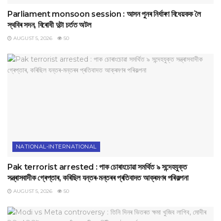
Parliament monsoon session : আসন পুনৰ নিৰ্ধাৰণ বিধেয়কক লৈ
স্থবিৰ সদন, বিৰোধী দুটা চৰ্তত অটল
AUGUST 5, 2026
50
NATIONAL-INTERNATIONAL
Pak terrorist arrested : পাক চোৰাংচোৱা সমৰ্থিত ৯ সন্দেহযুক্ত
সন্ত্ৰাসবাদীক গ্ৰেপ্তাৰ, কৰিছিল যন্তৰ-মন্তৰৰ প্ৰতিবাদত আক্ৰমণৰ পৰিকল্পনা
AUGUST 5, 2026
50