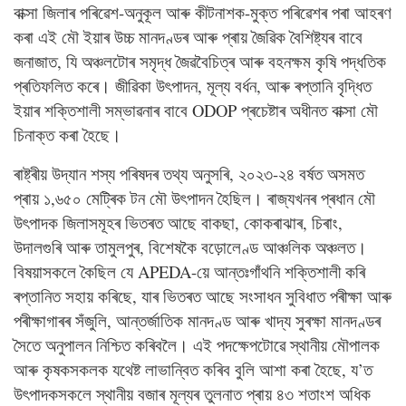
বাক্সা জিলাৰ পৰিৱেশ-অনুকূল আৰু কীটনাশক-মুক্ত পৰিৱেশৰ পৰা আহৰণ
কৰা এই মৌ ইয়াৰ উচ্চ মানদণ্ডৰ আৰু প্ৰায় জৈৱিক বৈশিষ্ট্যৰ বাবে
জনাজাত, যি অঞ্চলটোৰ সমৃদ্ধ জৈৱবৈচিত্ৰ আৰু বহনক্ষম কৃষি পদ্ধতিক
প্ৰতিফলিত কৰে। জীৱিকা উৎপাদন, মূল্য বৰ্ধন, আৰু ৰপ্তানি বৃদ্ধিত
ইয়াৰ শক্তিশালী সম্ভাৱনাৰ বাবে ODOP প্ৰচেষ্টাৰ অধীনত বাক্সা মৌ
চিনাক্ত কৰা হৈছে।
ৰাষ্ট্ৰীয় উদ্যান শস্য পৰিষদৰ তথ্য অনুসৰি, ২০২৩-২৪ বৰ্ষত অসমত
প্ৰায় ১,৬৫০ মেট্ৰিক টন মৌ উৎপাদন হৈছিল। ৰাজ্যখনৰ প্ৰধান মৌ
উৎপাদক জিলাসমূহৰ ভিতৰত আছে বাকছা, কোকৰাঝাৰ, চিৰাং,
উদালগুৰি আৰু তামুলপুৰ, বিশেষকৈ বড়োলেণ্ড আঞ্চলিক অঞ্চলত।
বিষয়াসকলে কৈছিল যে APEDA-য়ে আন্তঃগাঁথনি শক্তিশালী কৰি
ৰপ্তানিত সহায় কৰিছে, যাৰ ভিতৰত আছে সংসাধন সুবিধাত পৰীক্ষা আৰু
পৰীক্ষাগাৰৰ সঁজুলি, আন্তৰ্জাতিক মানদণ্ড আৰু খাদ্য সুৰক্ষা মানদণ্ডৰ
সৈতে অনুপালন নিশ্চিত কৰিবলৈ। এই পদক্ষেপটোৱে স্থানীয় মৌপালক
আৰু কৃষকসকলক যথেষ্ট লাভান্বিত কৰিব বুলি আশা কৰা হৈছে, য’ত
উৎপাদকসকলে স্থানীয় বজাৰ মূল্যৰ তুলনাত প্ৰায় ৪৩ শতাংশ অধিক