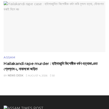
ASSAM
Hailakandi rape murder : হাইলাকান্দি কিশোৰীক ধৰ্ষণ-হত্যাকাণ্ডত
গ্ৰেপ্তাৰ ২, নাবালকো জড়িত
BY
NEWS DESK
AUGUST 4, 2026
50