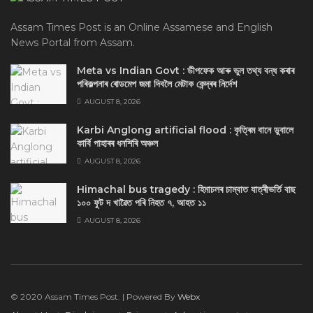
Assam Times Post is an Online Assamese and English
News Portal from Assam.
Meta vs Indian Govt : ডীপফেক আৰু ভুল তথ্য বন্ধ কৰাৰ
পৰিকল্পনাৰ ৰোডমেপ জমা দিবলৈ মেটাক কেন্দ্ৰৰ নিৰ্দেশ
AUGUST 8, 2026
Karbi Anglong artificial flood : কৃত্ৰিম বানে ডুবালে
কাৰ্বি পাহাৰৰ ধনশিৰি অঞ্চল
AUGUST 8, 2026
Himachal bus tragedy : হিমাচলৰ চাম্বাত যাত্ৰীভৰ্তি বাছ
১০০ ফুট দ খাৱৈত পৰি নিহত ৭, আহত ১১
AUGUST 8, 2026
© 2020 Assam Times Post. | Powered By
Webx