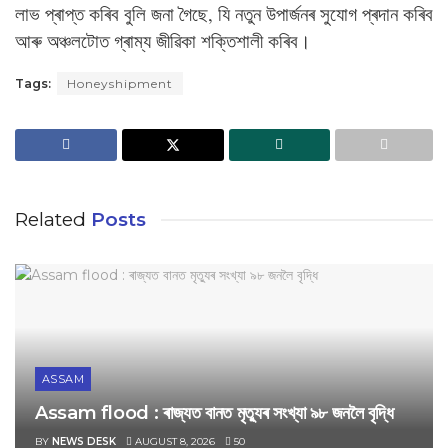
লাভ প্ৰাপ্ত কৰিব বুলি জনা গৈছে, যি নতুন উপাৰ্জনৰ সুযোগ প্ৰদান কৰিব
আৰু অঞ্চলটোত গ্ৰাম্য জীৱিকা শক্তিশালী কৰিব।
Tags:
‎Honeyshipment
Related
Posts
ASSAM
Assam flood : ৰাজ্যত বানত মৃত্যুৰ সংখ্যা ৯৮ জনলৈ বৃদ্ধি
BY
NEWS DESK
AUGUST 8, 2026
50