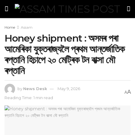
Home
Assam
‎Honey shipment : অসমৰ পৰা
আমেৰিকা যুক্তৰাজ্যলৈ প্ৰথম আন্তৰ্জাতিক
ৰপ্তানি হিচাপে ২০ মেট্ৰিক টন বাক্সা মৌ
ৰপ্তানি
by
News Desk
May 9, 2026
A
A
Reading Time: 1 min read