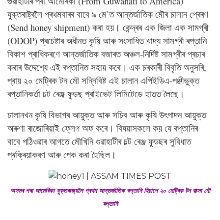
গুৱাহাটীৰ পৰা আমেৰিকা (From Guwahati to America)
যুক্তৰাষ্ট্ৰলৈ প্ৰথমবাৰৰ বাবে ৯ মে’ত আন্তৰ্জাতিক মৌৰ চালান প্ৰেৰণ
(Send honey shipment) কৰা হয়। কেন্দ্ৰৰ এক জিলা এক সামগ্ৰী
(ODOP) প্ৰচেষ্টাৰ অধীনত কৃষি আৰু সংসাধিত খাদ্য সামগ্ৰী ৰপ্তানি
বিকাশ প্ৰাধিকৰণে আন্তৰ্জাতিক বজাৰত অঞ্চল-নিৰ্দিষ্ট সামগ্ৰীৰ প্ৰচাৰ
কৰাৰ উদ্দেশ্যে এই ৰপ্তানিত সহায় কৰে। এক চৰকাৰী বিবৃতি অনুসৰি,
প্ৰায় ২০ মেট্ৰিক টন মৌ সন্নিবিষ্ট এই চালান এপিইডিএ-পঞ্জীভুক্ত
ৰপ্তানিকৰ্তা চল্ট ৰেঞ্জ ফুডছ প্ৰাইভেট লিমিটেডে হাতত লৈছে।
‎চালানখন কৃষি বিভাগৰ আয়ুক্ত আৰু সচিব আৰু কৃষি উৎপাদন আয়ুক্ত
অৰুণা ৰাজোৰিয়াই ফ্লেগ অফ কৰে। বিষয়াসকলে কয় যে ৰপ্তানিৰ
বাবে পঠিওৱাৰ আগতে মৌখিনি গুৱাহাটীৰ চল্ট ৰেঞ্জ ফুডছৰ সুবিধাত
প্ৰক্ৰিয়াকৰণ আৰু পেক কৰা হৈছিল।
অসমৰ পৰা আমেৰিকা যুক্তৰাজ্যলৈ প্ৰথম আন্তৰ্জাতিক ৰপ্তানি হিচাপে ২০ মেট্ৰিক টন বাক্সা মৌ
ৰপ্তানি