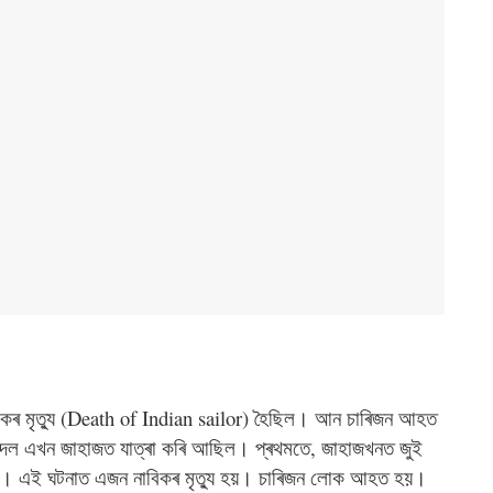
বিকৰ মৃত্যু (Death of Indian sailor) হৈছিল। আন চাৰিজন আহত
টা দল এখন জাহাজত যাত্ৰা কৰি আছিল। প্ৰথমতে, জাহাজখনত জুই
িল। এই ঘটনাত এজন নাবিকৰ মৃত্যু হয়। চাৰিজন লোক আহত হয়।