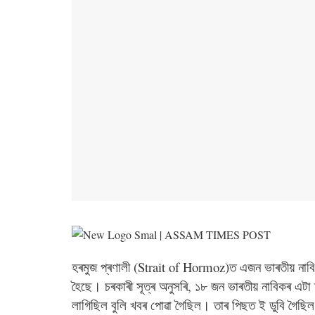
‎হৰমুজ প্ৰণালী (Strait of Hormoz)ত এজন ভাৰতীয় না
হৈছে। চৰকাৰী সূত্ৰ অনুসৰি, ১৮ জন ভাৰতীয় নাবিকৰ এ
লাগিছিল বুলি খবৰ পোৱা গৈছিল। তাৰ পিছত ই ডুবি গৈছ