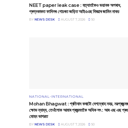
NEET paper leak case : হত্যাতকৈও ভয়ানক অপৰাধ,
প্ৰশ্নকাকত ফাদিলৰ গোচৰত জড়িত আইএএছ বিষয়াৰ জামিন নাকচ
BY
NEWS DESK
AUGUST 7, 2026
50
NATIONAL-INTERNATIONAL
Mohan Bhagwat : প্ৰতিবাদ কৰাটো দেশদ্ৰোহ নহয়, নৱপ্ৰজন্মৰ
ক্ষোভ ন্যায্য, তেওঁলোক আমাৰ প্ৰজন্মতকৈ অধিক সৎ : আৰ এছ এছ প্ৰধ
মোহন ভাগৱত
BY
NEWS DESK
AUGUST 7, 2026
50