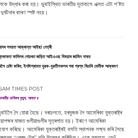
উদ্ধাৰ কৰা হয়। ডুবাইস্থিত ভাৰতীয় দূতাবাসে এক্সত এটা প’ষ্টত
্ঘটনাৰ কাৰণ স্পষ্ট নহয়।
িবাদৰ সময়ত আক্ৰান্ত আইছা নেত্ৰী
কাকত ফাদিলৰ গোচৰত জড়িত আইএএছ বিষয়াৰ জামিন নাকচ
ৈ চেষ্টা কৰিম, ইনষ্টাগ্ৰামত যুৱক-যুৱতীসকলৰ পৰা প্ৰশ্ন বিচাৰি মোদীক আক্ৰমণ
ৰতীয় নাবিকৰ মৃত্যু, আহত ৪
ুবাইলৈ লৈ যোৱা হৈছে। দৰাচলতে, হৰমুজক লৈ আমেৰিকা যুক্তৰাষ্ট্ৰ
়োপক্ষৰ মাজত গুলীয়াগুলীৰ সূত্ৰপাত হয়। ইৰাণে আমেৰিকা
অভিযোগ কৰিছে। আমেৰিকা যুক্তৰাষ্ট্ৰই বসতি স্থাপনক লক্ষ্য কৰি লৈছে
-প্ৰদানক “প্ৰেম টেপ” বুলি উল্লেখ কৰিছিল। একে সময়তে, তেওঁ