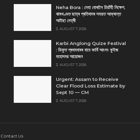
Neha Bora : নেহা বোৰালৈ চিয়াঁহী নিক্ষেপ,
ঝাৰখণ্ডত ছাত্ৰ প্ৰতিবাদৰ সময়ত আক্ৰান্ত
আইছা নেত্ৰী
AUGUST 7, 2026
Karbi Anglong Quize Festival
: ডিফুত প্ৰথমবাৰৰ বাবে কাৰ্বি আংলং কুইজ
মহোৎসৱ আয়োজন
AUGUST 7, 2026
Urgent: Assam to Receive
Clear Flood Loss Estimate by
Sept 10 — CM
AUGUST 7, 2026
Contact Us