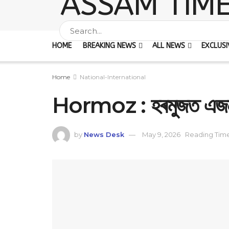
HOME
BREAKING NEWS
ALL NEWS
EXCLUSI
Home
National-International
Hormoz : ‎‎হৰমুজত এজন 
by
News Desk
May 9, 2026
Reading Time