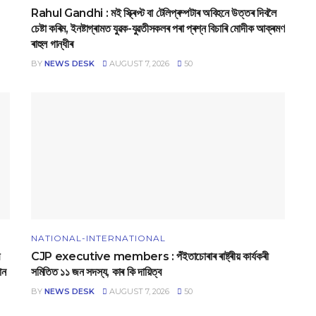
Rahul Gandhi : মই স্ক্ৰিপ্ট বা টেলিপ্ৰম্পটাৰ অবিহনে উত্তৰ দিবলৈ
চেষ্টা কৰিম, ইনষ্টাগ্ৰামত যুৱক-যুৱতীসকলৰ পৰা প্ৰশ্ন বিচাৰি মোদীক আক্ৰমণ
ৰাহুল গান্ধীৰ
BY
NEWS DESK
AUGUST 7, 2026
50
NATIONAL-INTERNATIONAL
CJP executive members : পঁইতাচোৰাৰ ৰাষ্ট্ৰীয় কাৰ্যকৰী
ান
সমিতিত ১১ জন সদস্য, কাৰ কি দায়িত্ব
BY
NEWS DESK
AUGUST 7, 2026
50