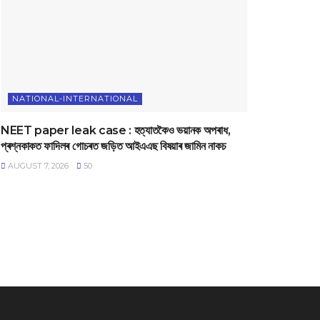
NATIONAL-INTERNATIONAL
NEET paper leak case : হত্যাতকৈও ভয়ানক অপৰাধ,
প্ৰশ্নকাকত ফাদিলৰ গোচৰত জড়িত আইএএছ বিষয়াৰ জামিন নাকচ
AUGUST 7, 2026
50