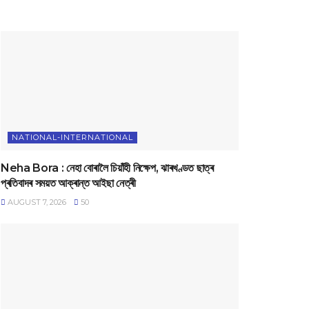
NATIONAL-INTERNATIONAL
Neha Bora : নেহা বোৰালৈ চিয়াঁহী নিক্ষেপ, ঝাৰখণ্ডত ছাত্ৰ
প্ৰতিবাদৰ সময়ত আক্ৰান্ত আইছা নেত্ৰী
AUGUST 7, 2026
50