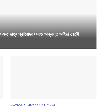
ণ্ডত ছাত্ৰ প্ৰতিবাদৰ সময়ত আক্ৰান্ত আইছা নেত্ৰী
NATIONAL-INTERNATIONAL