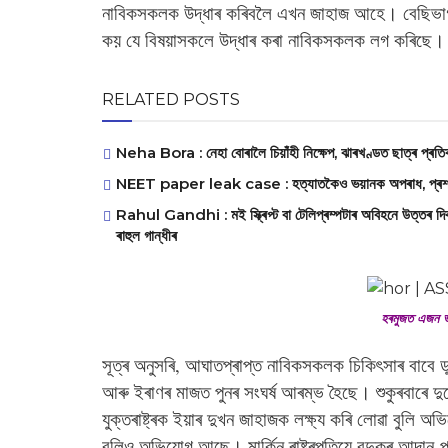
নাবিকসকলক উদ্ধাৰ কৰিবলৈ এখন জাহাজ আহে। বেছিভাগকে 
কয় যে বিষয়াসকলে উদ্ধাৰ কৰা নাবিকসকলক লগ কৰিছে। দুৰ
RELATED POSTS
Neha Bora : নেহা বোৰালৈ চিয়াঁহী নিক্ষেপ, ঝাৰখণ্ডত ছাত্ৰ প্ৰত
NEET paper leak case : হত্যাতকৈও ভয়ানক অপৰাধ, প্ৰশ্ন
Rahul Gandhi : মই স্ক্ৰিপ্ট বা টেলিপ্ৰম্পটাৰ অবিহনে উত্তৰ দিবল
ৰাহুল গান্ধীৰ
হৰমুজত এজন ভা
সূত্ৰ অনুসৰি, আঘাতপ্ৰাপ্ত নাবিকসকলক চিকিৎসাৰ বাবে ড
আৰু ইৰাণৰ মাজত পুনৰ সংঘৰ্ষ আৰম্ভ হৈছে। শুকুৰবাৰে দুয
যুক্তৰাষ্ট্ৰক ইয়াৰ দুখন জাহাজক লক্ষ্য কৰি লোৱা বুলি 
বুলিও অভিযোগ আছে। মাৰ্কিন ৰাষ্ট্ৰপতিয়ে বন্দুকৰ আদান