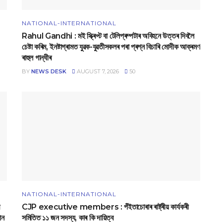
NATIONAL-INTERNATIONAL
Rahul Gandhi : মই স্ক্ৰিপ্ট বা টেলিপ্ৰম্পটাৰ অবিহনে উত্তৰ দিবলৈ
চেষ্টা কৰিম, ইনষ্টাগ্ৰামত যুৱক-যুৱতীসকলৰ পৰা প্ৰশ্ন বিচাৰি মোদীক আক্ৰমণ
ৰাহুল গান্ধীৰ
BY
NEWS DESK
AUGUST 7, 2026
50
NATIONAL-INTERNATIONAL
CJP executive members : পঁইতাচোৰাৰ ৰাষ্ট্ৰীয় কাৰ্যকৰী
ান
সমিতিত ১১ জন সদস্য, কাৰ কি দায়িত্ব