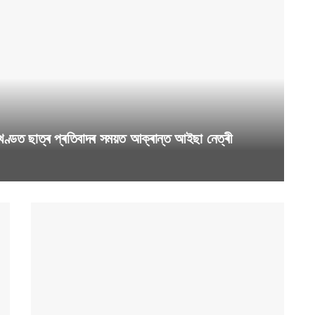
ণ্ডত ছাত্ৰ প্ৰতিবাদৰ সময়ত আক্ৰান্ত আইছা নেত্ৰী