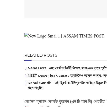
RELATED POSTS
Neha Bora : নেহা বোৰালৈ চিয়াঁহী নিক্ষেপ, ঝাৰখণ্ডত ছাত্ৰ প্ৰত
NEET paper leak case : হত্যাতকৈও ভয়ানক অপৰাধ, প্ৰশ্ন
Rahul Gandhi : মই স্ক্ৰিপ্ট বা টেলিপ্ৰম্পটাৰ অবিহনে উত্তৰ দিবল
ৰাহুল গান্ধীৰ
নেচনেল ক্ৰাইম ৰেকৰ্ডছ ব্যুৰোৰ (এন চি আৰ বি) শেহতীয়া