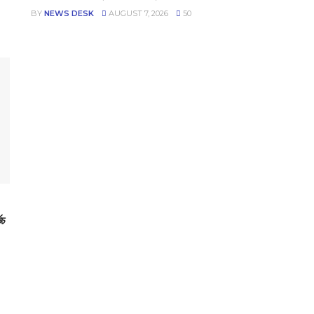
BY
NEWS DESK
AUGUST 7, 2026
50
িচ