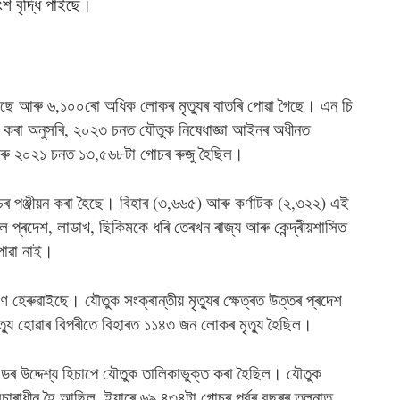
ংশ বৃদ্ধি পাইছে।
ছে আৰু ৬,১০০ৰো অধিক লোকৰ মৃত্যুৰ বাতৰি পোৱা গৈছে। এন চি
খ কৰা অনুসৰি, ২০২৩ চনত যৌতুক নিষেধাজ্ঞা আইনৰ অধীনত
ৰু ২০২১ চনত ১৩,৫৬৮টা গোচৰ ৰুজু হৈছিল।
 পঞ্জীয়ন কৰা হৈছে। বিহাৰ (৩,৬৬৫) আৰু কৰ্ণাটক (২,৩২২) এই
 প্ৰদেশ, লাডাখ, ছিকিমকে ধৰি তেৰখন ৰাজ্য আৰু কেন্দ্ৰীয়শাসিত
পোৱা নাই।
েৰুৱাইছে। যৌতুক সংক্ৰান্তীয় মৃত্যুৰ ক্ষেত্ৰত উত্তৰ প্ৰদেশ
যু হোৱাৰ বিপৰীতে বিহাৰত ১১৪৩ জন লোকৰ মৃত্যু হৈছিল।
ৰ উদ্দেশ্য হিচাপে যৌতুক তালিকাভুক্ত কৰা হৈছিল। যৌতুক
ৰাধীন হৈ আছিল, ইয়াৰে ৬৯,৪৩৪টা গোচৰ পূৰ্বৰ বছৰৰ তুলনাত