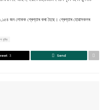
,১৫৪ জন লোকক গ্ৰেপ্তাৰ কৰা হৈছে। গ্ৰেপ্তাৰ হোৱাসকলৰ
বৃদ্ধি
weet
3
Send