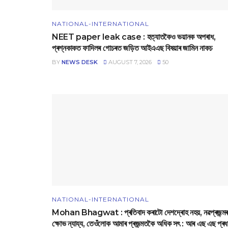
NATIONAL-INTERNATIONAL
NEET paper leak case : হত্যাতকৈও ভয়ানক অপৰাধ,
প্ৰশ্নকাকত ফাদিলৰ গোচৰত জড়িত আইএএছ বিষয়াৰ জামিন নাকচ
BY
NEWS DESK
AUGUST 7, 2026
50
NATIONAL-INTERNATIONAL
Mohan Bhagwat : প্ৰতিবাদ কৰাটো দেশদ্ৰোহ নহয়, নৱপ্ৰজন্মৰ
ক্ষোভ ন্যায্য, তেওঁলোক আমাৰ প্ৰজন্মতকৈ অধিক সৎ : আৰ এছ এছ প্ৰধ