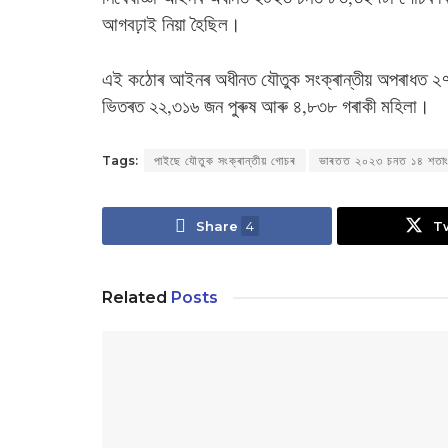
আগবঢ়াই নিয়া হৈছিল।
এই কঠোৰ আইনৰ অধীনত যৌতুক সংক্ৰান্তীয় অপৰাধত ২৭
ভিতৰত ২২,৩১৬ জন পুৰুষ আৰু ৪,৮৩৮ গৰাকী মহিলা।
Tags:
পাইছে যৌতুক সংক্ৰান্তীয় গোচৰ
ভাৰতত ২০২৩ চনত ১৪ শতাংশ 
Share
4
T
Related
Posts