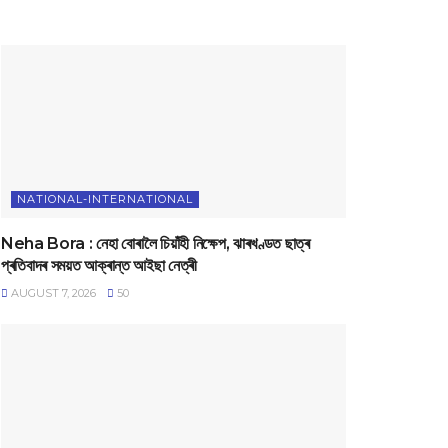
NATIONAL-INTERNATIONAL
Neha Bora : নেহা বোৰালৈ চিয়াঁহী নিক্ষেপ, ঝাৰখণ্ডত ছাত্ৰ
প্ৰতিবাদৰ সময়ত আক্ৰান্ত আইছা নেত্ৰী
AUGUST 7, 2026
50