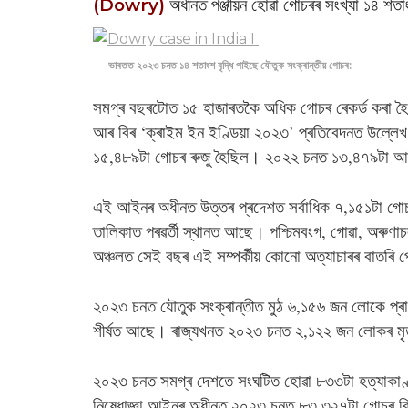
(Dowry)
অধীনত পঞ্জীয়ন হোৱা গোচৰৰ সংখ্যা ১৪ শতা
ভাৰতত ২০২৩ চনত ১৪ শতাংশ বৃদ্ধি পাইছে যৌতুক সংক্ৰান্তীয় গোচৰ:
সমগ্ৰ বছৰটোত ১৫ হাজাৰতকৈ অধিক গোচৰ ৰেকৰ্ড কৰা হৈ
আৰ বিৰ ‘ক্ৰাইম ইন ইণ্ডিয়া ২০২৩’ প্ৰতিবেদনত উল্লে
১৫,৪৮৯টা গোচৰ ৰুজু হৈছিল। ২০২২ চনত ১৩,৪৭৯টা আ
এই আইনৰ অধীনত উত্তৰ প্ৰদেশত সৰ্বাধিক ৭,১৫১টা গোচৰ
তালিকাত পৰৱৰ্তী স্থানত আছে। পশ্চিমবংগ, গোৱা, অৰুণাচল
অঞ্চলত সেই বছৰ এই সম্পৰ্কীয় কোনো অত্যাচাৰৰ বাতৰি 
২০২৩ চনত যৌতুক সংক্ৰান্তীত মুঠ ৬,১৫৬ জন লোকে প্ৰাণ হ
শীৰ্ষত আছে। ৰাজ্যখনত ২০২৩ চনত ২,১২২ জন লোকৰ মৃত্
২০২৩ চনত সমগ্ৰ দেশতে সংঘটিত হোৱা ৮৩৩টা হত্যাকাণ্ড
নিষেধাজ্ঞা আইনৰ অধীনত ২০২৩ চনত ৮৩,৩২৭টা গোচৰ বিচা