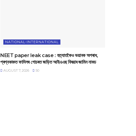
NATIONAL-INTERNATIONAL
NEET paper leak case : হত্যাতকৈও ভয়ানক অপৰাধ,
প্ৰশ্নকাকত ফাদিলৰ গোচৰত জড়িত আইএএছ বিষয়াৰ জামিন নাকচ
AUGUST 7, 2026
50