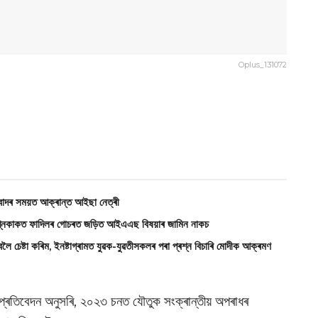
Oplus_131072
িবাদৰ সময়ত আক্ৰান্ত আইছা নেত্ৰী
কাকত ফাদিলৰ গোচৰত জড়িত আইএএছ বিষয়াৰ জামিন নাকচ
ৈ চেষ্টা কৰিম, ইনষ্টাগ্ৰামত যুৱক-যুৱতীসকলৰ পৰা প্ৰশ্ন বিচাৰি মোদীক আক্ৰমণ
 প্ৰতিবেদন অনুসৰি, ২০২৩ চনত যৌতুক সংক্ৰান্তীয় অপৰাধৰ