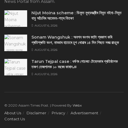
News Portal from Assam.
Nijut Moina scheme : ডিফুত মুখ্যমন্ত্ৰীৰ নিযুত মইনা-নিযুত
বাবু আঁচনিৰ আবেদন-পত্ৰ বিতৰণ
AUGUST 6, 2026
Sonam Wangshuk : অনশন ভংগৰ ফটো প্ৰকাশ কৰি
প্ৰতিশ্ৰুতি ভংগ, নাড্ডাৰ হাতেৰে চুপ খোৱাৰ ১৪ দিন পিছত সৰৱ ৱাংচুক
AUGUST 6, 2026
Tarun Tejpal case : ধৰ্ষণৰ গোচৰত টেহেলকাৰ প্ৰতিষ্ঠাপক
তৰুণ তেজপালক ১০ বছৰৰ কাৰাদণ্ড
AUGUST 6, 2026
© 2020 Assam Times Post. | Powered By
Webx
About Us
Disclaimer
Privacy
Advertisement
Contact Us