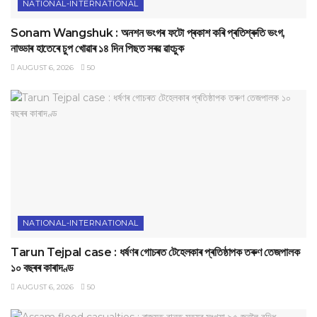
NATIONAL-INTERNATIONAL
Sonam Wangshuk : অনশন ভংগৰ ফটো প্ৰকাশ কৰি প্ৰতিশ্ৰুতি ভংগ,
নাড্ডাৰ হাতেৰে চুপ খোৱাৰ ১৪ দিন পিছত সৰৱ ৱাংচুক
AUGUST 6, 2026
50
NATIONAL-INTERNATIONAL
Tarun Tejpal case : ধৰ্ষণৰ গোচৰত টেহেলকাৰ প্ৰতিষ্ঠাপক তৰুণ তেজপালক
১০ বছৰৰ কাৰাদণ্ড
AUGUST 6, 2026
50