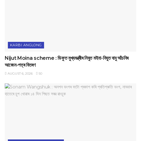
KARBI ANGLONG
Nijut Moina scheme : ডিফুত মুখ্যমন্ত্ৰীৰ নিযুত মইনা-নিযুত বাবু আঁচনিৰ
আবেদন-পত্ৰ বিতৰণ
AUGUST 6, 2026
50