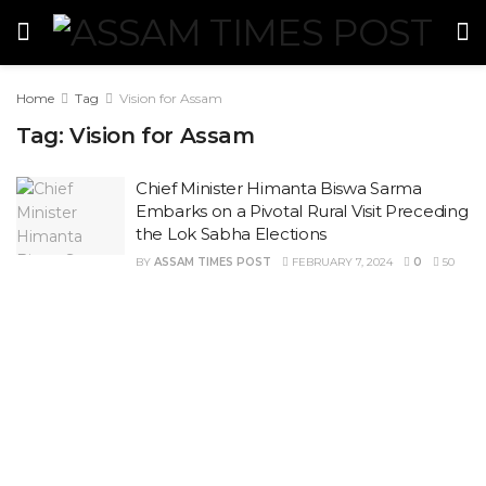
Home
Tag
Vision for Assam
Tag:
Vision for Assam
Chief Minister Himanta Biswa Sarma
Embarks on a Pivotal Rural Visit Preceding
the Lok Sabha Elections
BY
ASSAM TIMES POST
FEBRUARY 7, 2024
0
50