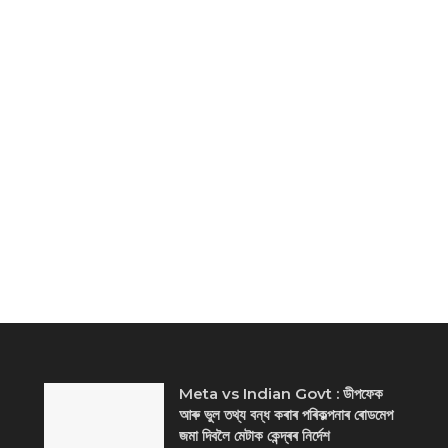
Meta vs Indian Govt : ডীপফেক
আৰু ভুল তথ্য বন্ধ কৰাৰ পৰিকল্পনাৰ ৰোডমেপ
জমা দিবলৈ মেটাক কেন্দ্ৰৰ নিৰ্দেশ