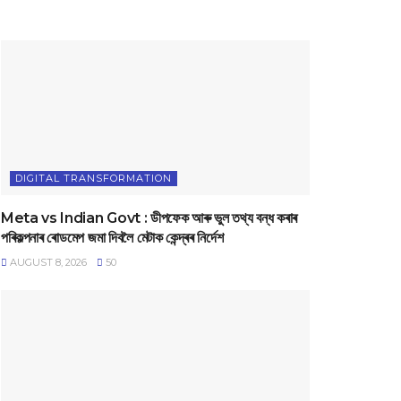
DIGITAL TRANSFORMATION
Meta vs Indian Govt : ডীপফেক আৰু ভুল তথ্য বন্ধ কৰাৰ
পৰিকল্পনাৰ ৰোডমেপ জমা দিবলৈ মেটাক কেন্দ্ৰৰ নিৰ্দেশ
AUGUST 8, 2026
50