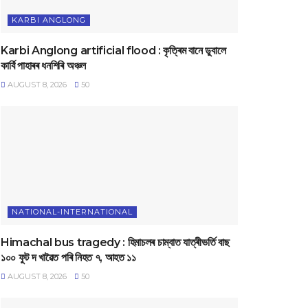
KARBI ANGLONG
Karbi Anglong artificial flood : কৃত্ৰিম বানে ডুবালে
কাৰ্বি পাহাৰৰ ধনশিৰি অঞ্চল
AUGUST 8, 2026
50
NATIONAL-INTERNATIONAL
Himachal bus tragedy : হিমাচলৰ চাম্বাত যাত্ৰীভৰ্তি বাছ
১০০ ফুট দ খাৱৈত পৰি নিহত ৭, আহত ১১
AUGUST 8, 2026
50