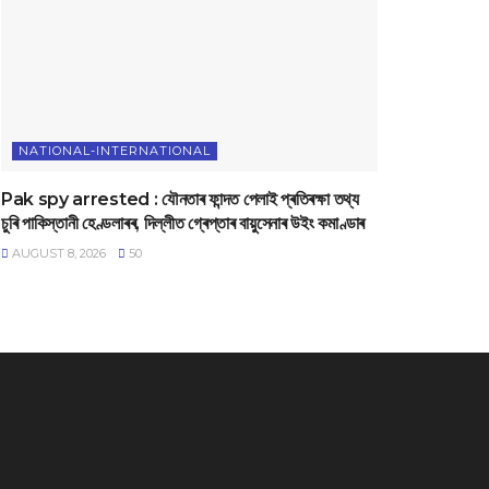
NATIONAL-INTERNATIONAL
Pak spy arrested : যৌনতাৰ ফান্দত পেলাই প্ৰতিৰক্ষা তথ্য
চুৰি পাকিস্তানী হেণ্ডলাৰৰ, দিল্লীত গ্ৰেপ্তাৰ বায়ুসেনাৰ উইং কমাণ্ডাৰ
AUGUST 8, 2026
50