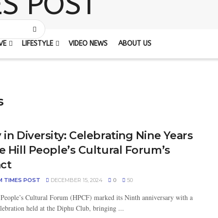
VE
LIFESTYLE
VIDEO NEWS
ABOUT US
s
 in Diversity: Celebrating Nine Years
e Hill People’s Cultural Forum’s
ct
M TIMES POST
DECEMBER 15, 2024
0
50
People’s Cultural Forum (HPCF) marked its Ninth anniversary with a
lebration held at the Diphu Club, bringing ...