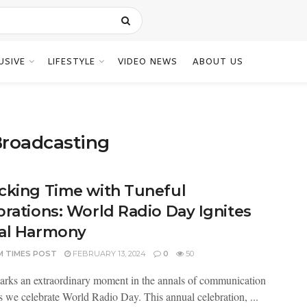
USIVE
LIFESTYLE
VIDEO NEWS
ABOUT US
Broadcasting
cking Time with Tuneful
brations: World Radio Day Ignites
al Harmony
M TIMES POST
FEBRUARY 13, 2024
0
50
rks an extraordinary moment in the annals of communication
as we celebrate World Radio Day. This annual celebration, ...