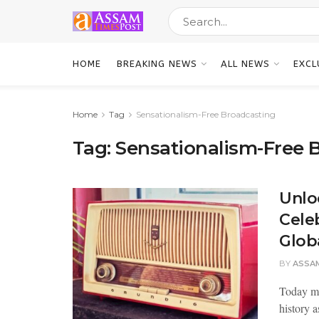
HOME
BREAKING NEWS
ALL NEWS
EXCL
Home
Tag
Sensationalism-Free Broadcasting
Tag:
Sensationalism-Free 
Unlo
Cele
Glob
BY
ASSA
Today ma
history 