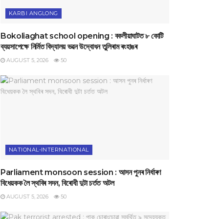
KARBI ANGLONG
Bokoliaghat school opening : বকলীয়াঘাটত ৮ কোটি
ব্যয়সাপেক্ষে নির্মিত বিদ্যালয় ভৱন উদ্বোধন তুলিৰাম ৰংহাঙৰ
AUGUST 5, 2026
50
NATIONAL-INTERNATIONAL
Parliament monsoon session : আসন পুনৰ নিৰ্ধাৰণ
বিধেয়কক লৈ স্থবিৰ সদন, বিৰোধী দুটা চৰ্তত অটল
AUGUST 5, 2026
50