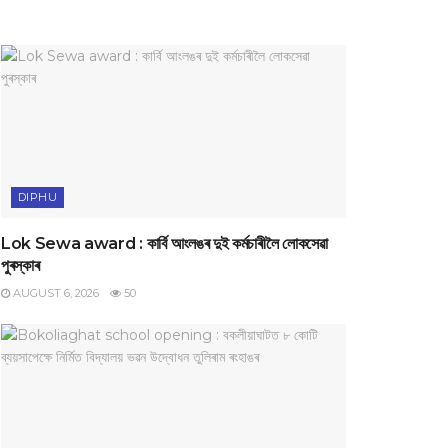
DIPHU
Lok Sewa award : কাৰ্বি আংলঙৰ দুই কৰ্মচাৰীলৈ লোকসেৱা
পুৰস্কাৰ
AUGUST 6, 2026
50