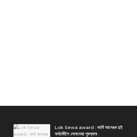
Lok Sewa award : কাৰ্বি আংলঙৰ দুই
কৰ্মচাৰীলৈ লোকসেৱা পুৰস্কাৰ