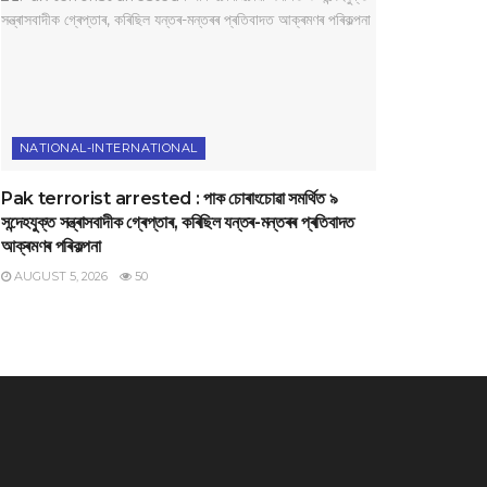
NATIONAL-INTERNATIONAL
Pak terrorist arrested : পাক চোৰাংচোৱা সমৰ্থিত ৯
সন্দেহযুক্ত সন্ত্ৰাসবাদীক গ্ৰেপ্তাৰ, কৰিছিল যন্তৰ-মন্তৰৰ প্ৰতিবাদত
আক্ৰমণৰ পৰিকল্পনা
AUGUST 5, 2026
50