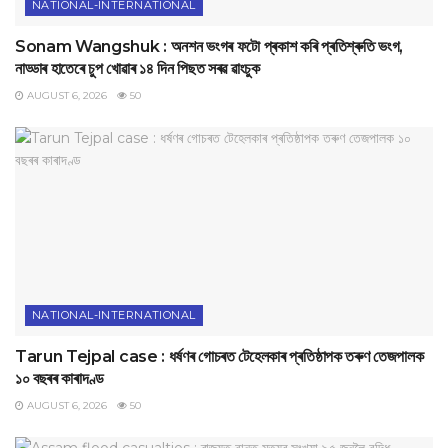
NATIONAL-INTERNATIONAL
Sonam Wangshuk : অনশন ভংগৰ ফটো প্ৰকাশ কৰি প্ৰতিশ্ৰুতি ভংগ,
নাড্ডাৰ হাতেৰে চুপ খোৱাৰ ১৪ দিন পিছত সৰৱ ৱাংচুক
AUGUST 6, 2026
50
NATIONAL-INTERNATIONAL
Tarun Tejpal case : ধৰ্ষণৰ গোচৰত টেহেলকাৰ প্ৰতিষ্ঠাপক তৰুণ তেজপালক
১০ বছৰৰ কাৰাদণ্ড
AUGUST 6, 2026
50