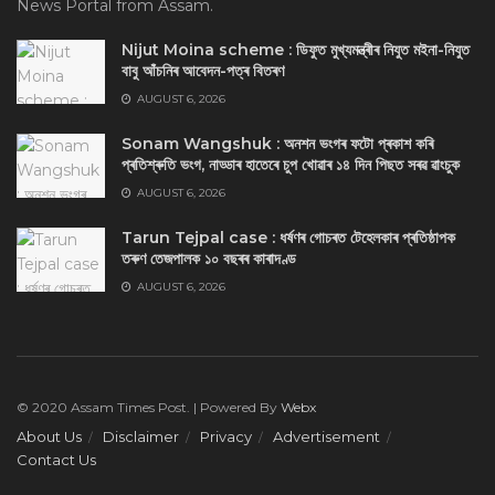
News Portal from Assam.
Nijut Moina scheme : ডিফুত মুখ্যমন্ত্ৰীৰ নিযুত মইনা-নিযুত
বাবু আঁচনিৰ আবেদন-পত্ৰ বিতৰণ
AUGUST 6, 2026
Sonam Wangshuk : অনশন ভংগৰ ফটো প্ৰকাশ কৰি
প্ৰতিশ্ৰুতি ভংগ, নাড্ডাৰ হাতেৰে চুপ খোৱাৰ ১৪ দিন পিছত সৰৱ ৱাংচুক
AUGUST 6, 2026
Tarun Tejpal case : ধৰ্ষণৰ গোচৰত টেহেলকাৰ প্ৰতিষ্ঠাপক
তৰুণ তেজপালক ১০ বছৰৰ কাৰাদণ্ড
AUGUST 6, 2026
© 2020 Assam Times Post. | Powered By
Webx
About Us
Disclaimer
Privacy
Advertisement
Contact Us