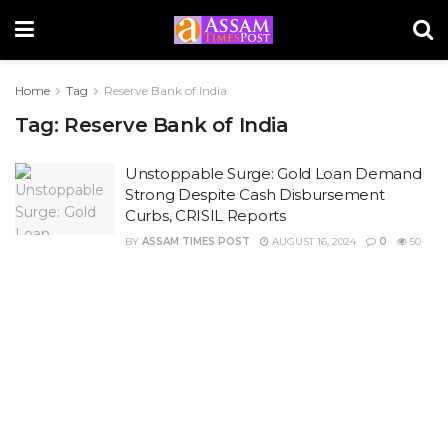
Home
Tag
Reserve Bank of India
Tag:
Reserve Bank of India
Unstoppable Surge: Gold Loan Demand
Strong Despite Cash Disbursement
Curbs, CRISIL Reports
BY
ASSAM TIMES POST
AUGUST 16, 2024
0
50