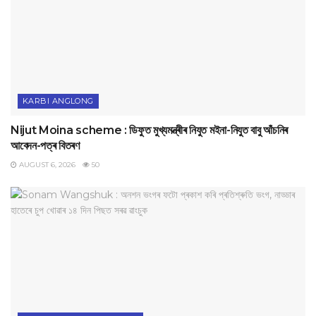
KARBI ANGLONG
Nijut Moina scheme : ডিফুত মুখ্যমন্ত্ৰীৰ নিযুত মইনা-নিযুত বাবু আঁচনিৰ
আবেদন-পত্ৰ বিতৰণ
AUGUST 6, 2026
50