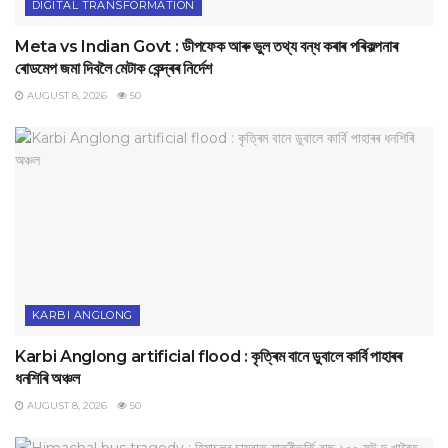
DIGITAL TRANSFORMATION
Meta vs Indian Govt : ডীপফেক আৰু ভুল তথ্য বন্ধ কৰাৰ পৰিকল্পনাৰ
ৰোডমেপ জমা দিবলৈ মেটাক কেন্দ্ৰৰ নিৰ্দেশ
AUGUST 8, 2026
50
KARBI ANGLONG
Karbi Anglong artificial flood : কৃত্ৰিম বানে ডুবালে কাৰ্বি পাহাৰৰ
ধনশিৰি অঞ্চল
AUGUST 8, 2026
50