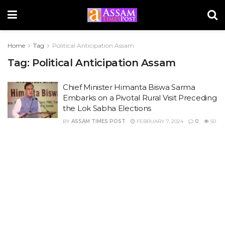
Home
Tag
Political Anticipation Assam
Tag:
Political Anticipation Assam
Chief Minister Himanta Biswa Sarma
Embarks on a Pivotal Rural Visit Preceding
the Lok Sabha Elections
BY
ASSAM TIMES POST
FEBRUARY 7, 2024
0
50