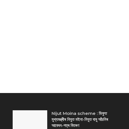
Nijut Moina scheme : ডিফুত
মুখ্যমন্ত্ৰীৰ নিযুত মইনা-নিযুত বাবু আঁচনিৰ
আবেদন-পত্ৰ বিতৰণ