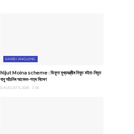
KARBI ANGLONG
Nijut Moina scheme : ডিফুত মুখ্যমন্ত্ৰীৰ নিযুত মইনা-নিযুত
বাবু আঁচনিৰ আবেদন-পত্ৰ বিতৰণ
AUGUST 6, 2026
50