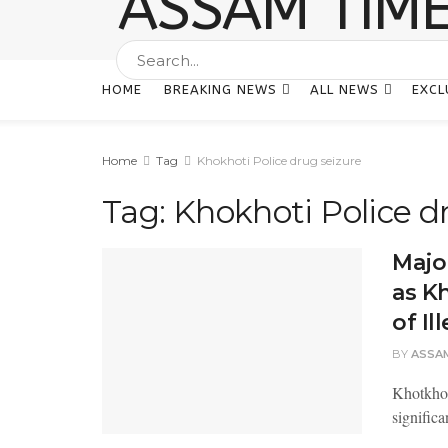
HOME
BREAKING NEWS
ALL NEWS
EXCL
Home
Tag
Khokhoti Police drug seizure
Tag:
Khokhoti Police d
Majo
as K
of Il
BY
ASSA
Khotkhot
significa