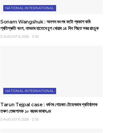
NATIONAL-INTERNATIONAL
Sonam Wangshuk : অনশন ভংগৰ ফটো প্ৰকাশ কৰি
প্ৰতিশ্ৰুতি ভংগ, নাড্ডাৰ হাতেৰে চুপ খোৱাৰ ১৪ দিন পিছত সৰৱ ৱাংচুক
AUGUST 6, 2026
50
NATIONAL-INTERNATIONAL
Tarun Tejpal case : ধৰ্ষণৰ গোচৰত টেহেলকাৰ প্ৰতিষ্ঠাপক
তৰুণ তেজপালক ১০ বছৰৰ কাৰাদণ্ড
AUGUST 6, 2026
50