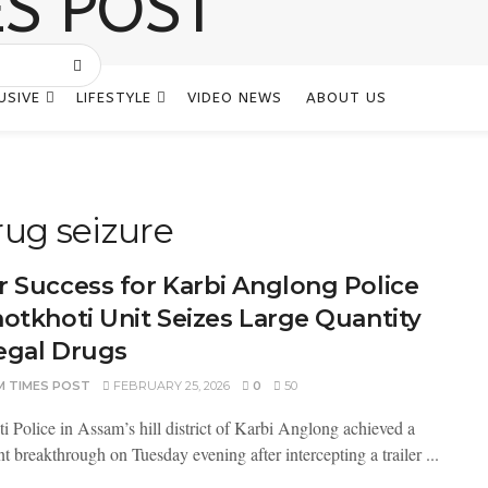
USIVE
LIFESTYLE
VIDEO NEWS
ABOUT US
rug seizure
r Success for Karbi Anglong Police
hotkhoti Unit Seizes Large Quantity
legal Drugs
M TIMES POST
FEBRUARY 25, 2026
0
50
i Police in Assam’s hill district of Karbi Anglong achieved a
nt breakthrough on Tuesday evening after intercepting a trailer ...