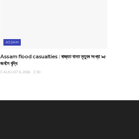
ASSAM
Assam flood casualties : ৰাজ্যত বানত মৃত্যুৰ সংখ্যা ৯৫
জনলৈ বৃদ্ধি
AUGUST 6, 2026
50