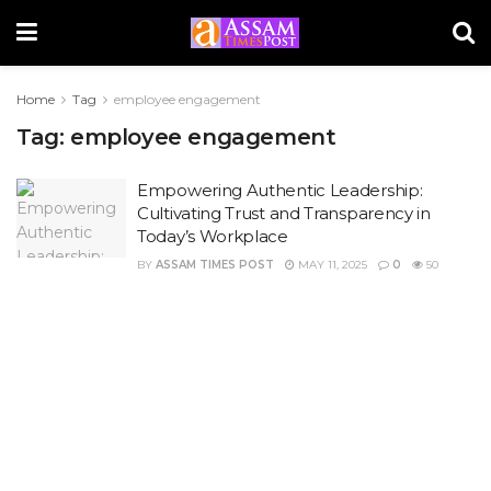
Home
Tag
employee engagement
Tag:
employee engagement
Empowering Authentic Leadership:
Cultivating Trust and Transparency in
Today’s Workplace
BY
ASSAM TIMES POST
MAY 11, 2025
0
50