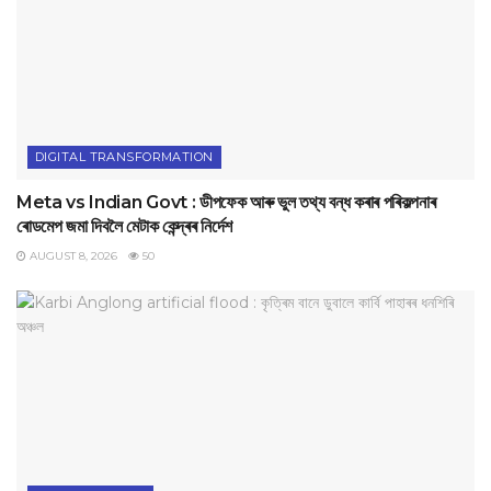
DIGITAL TRANSFORMATION
Meta vs Indian Govt : ডীপফেক আৰু ভুল তথ্য বন্ধ কৰাৰ পৰিকল্পনাৰ
ৰোডমেপ জমা দিবলৈ মেটাক কেন্দ্ৰৰ নিৰ্দেশ
AUGUST 8, 2026
50