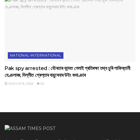
NATIONAL-INTERNATIONAL
Pak spy arrested : যৌনতাৰ ফান্দত পেলাই প্ৰতিৰক্ষা তথ্য চুৰি পাকিস্তানী
হেণ্ডলাৰৰ, দিল্লীত গ্ৰেপ্তাৰ বায়ুসেনাৰ উইং কমাণ্ডাৰ
AUGUST 8, 2026
50