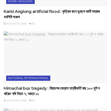
KARBI ANGLONG
Karbi Anglong artificial flood : কৃত্ৰিম বানে ডুবালে কাৰ্বি পাহাৰৰ
ধনশিৰি অঞ্চল
AUGUST 8, 2026
50
NATIONAL-INTERNATIONAL
Himachal bus tragedy : হিমাচলৰ চাম্বাত যাত্ৰীভৰ্তি বাছ ১০০ ফুট দ
খাৱৈত পৰি নিহত ৭, আহত ১১
AUGUST 8, 2026
50