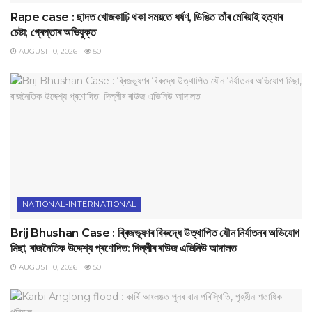
Rape case : ছাদত খোজকাঢ়ি থকা সময়তে ধৰ্ষণ, ডিঙিত তাঁৰ মেৰিয়াই হত্যাৰ
চেষ্টা; গ্ৰেপ্তাৰ অভিযুক্ত
AUGUST 10, 2026
50
NATIONAL-INTERNATIONAL
Brij Bhushan Case : ব্ৰিজভূষণৰ বিৰুদ্ধে উত্থাপিত যৌন নিৰ্যাতনৰ অভিযোগ
মিছা, ৰাজনৈতিক উদ্দেশ্য প্ৰণোদিত: দিল্লীৰ ৰাউজ এভিনিউ আদালত
AUGUST 10, 2026
50