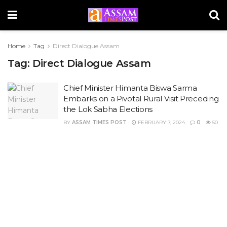
Home
Tag
Direct Dialogue Assam
Tag:
Direct Dialogue Assam
Chief Minister Himanta Biswa Sarma
Embarks on a Pivotal Rural Visit Preceding
the Lok Sabha Elections
BY
ASSAM TIMES POST
FEBRUARY 7, 2024
0
50