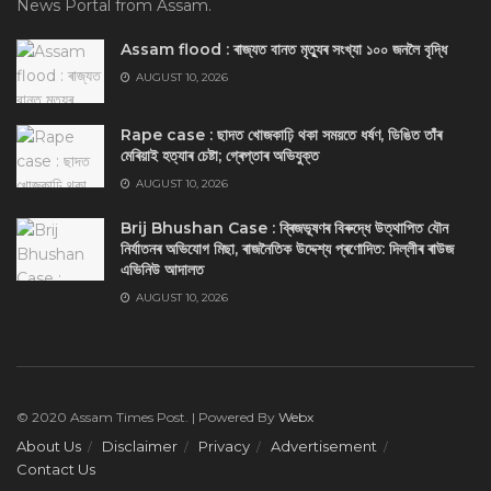
News Portal from Assam.
Assam flood : ৰাজ্যত বানত মৃত্যুৰ সংখ্যা ১০০ জনলৈ বৃদ্ধি
AUGUST 10, 2026
Rape case : ছাদত খোজকাঢ়ি থকা সময়তে ধৰ্ষণ, ডিঙিত তাঁৰ
মেৰিয়াই হত্যাৰ চেষ্টা; গ্ৰেপ্তাৰ অভিযুক্ত
AUGUST 10, 2026
Brij Bhushan Case : ব্ৰিজভূষণৰ বিৰুদ্ধে উত্থাপিত যৌন
নিৰ্যাতনৰ অভিযোগ মিছা, ৰাজনৈতিক উদ্দেশ্য প্ৰণোদিত: দিল্লীৰ ৰাউজ
এভিনিউ আদালত
AUGUST 10, 2026
© 2020 Assam Times Post. | Powered By
Webx
About Us
Disclaimer
Privacy
Advertisement
Contact Us