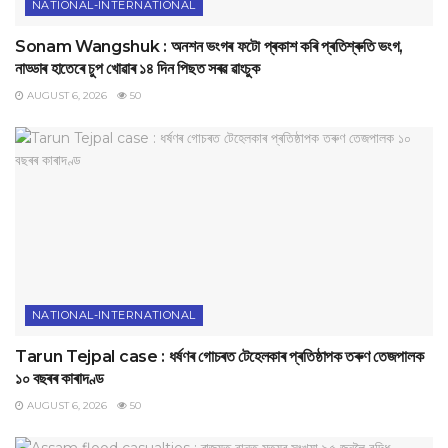
NATIONAL-INTERNATIONAL
Sonam Wangshuk : অনশন ভংগৰ ফটো প্ৰকাশ কৰি প্ৰতিশ্ৰুতি ভংগ,
নাড্ডাৰ হাতেৰে চুপ খোৱাৰ ১৪ দিন পিছত সৰৱ ৱাংচুক
AUGUST 6, 2026
50
NATIONAL-INTERNATIONAL
Tarun Tejpal case : ধৰ্ষণৰ গোচৰত টেহেলকাৰ প্ৰতিষ্ঠাপক তৰুণ তেজপালক
১০ বছৰৰ কাৰাদণ্ড
AUGUST 6, 2026
50