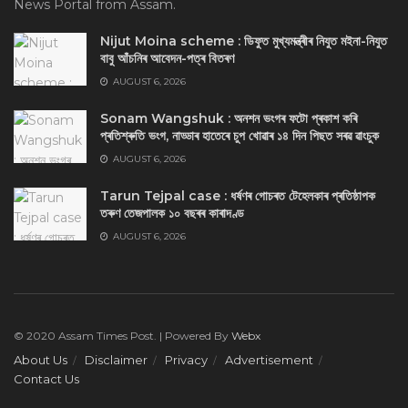
News Portal from Assam.
Nijut Moina scheme : ডিফুত মুখ্যমন্ত্ৰীৰ নিযুত মইনা-নিযুত
বাবু আঁচনিৰ আবেদন-পত্ৰ বিতৰণ
AUGUST 6, 2026
Sonam Wangshuk : অনশন ভংগৰ ফটো প্ৰকাশ কৰি
প্ৰতিশ্ৰুতি ভংগ, নাড্ডাৰ হাতেৰে চুপ খোৱাৰ ১৪ দিন পিছত সৰৱ ৱাংচুক
AUGUST 6, 2026
Tarun Tejpal case : ধৰ্ষণৰ গোচৰত টেহেলকাৰ প্ৰতিষ্ঠাপক
তৰুণ তেজপালক ১০ বছৰৰ কাৰাদণ্ড
AUGUST 6, 2026
© 2020 Assam Times Post. | Powered By
Webx
About Us
Disclaimer
Privacy
Advertisement
Contact Us