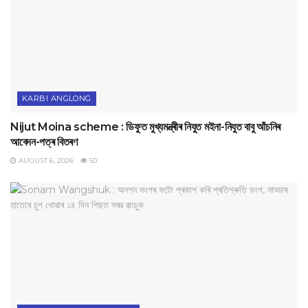
KARBI ANGLONG
Nijut Moina scheme : ডিফুত মুখ্যমন্ত্ৰীৰ নিযুত মইনা-নিযুত বাবু আঁচনিৰ
আবেদন-পত্ৰ বিতৰণ
AUGUST 6, 2026
50