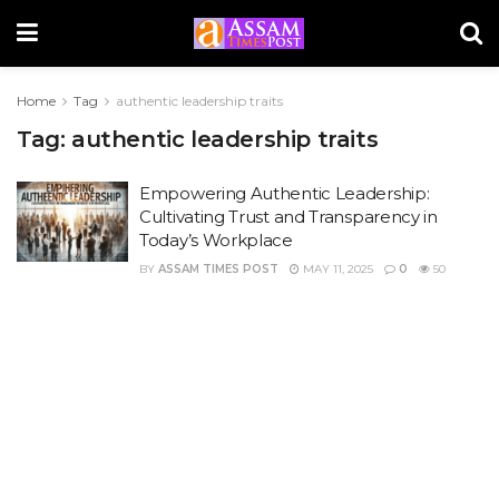
Home
Tag
authentic leadership traits
Tag:
authentic leadership traits
Empowering Authentic Leadership:
Cultivating Trust and Transparency in
Today’s Workplace
BY
ASSAM TIMES POST
MAY 11, 2025
0
50