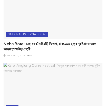
NATIONAL-INTERNATIONAL
Neha Bora : নেহা বোৰালৈ চিয়াঁহী নিক্ষেপ, ঝাৰখণ্ডত ছাত্ৰ প্ৰতিবাদৰ সময়ত
আক্ৰান্ত আইছা নেত্ৰী
AUGUST 7, 2026
50