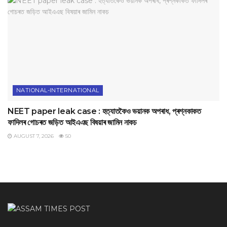
NATIONAL-INTERNATIONAL
NEET paper leak case : হত্যাতকৈও ভয়ানক অপৰাধ, প্ৰশ্নকাকত
ফাদিলৰ গোচৰত জড়িত আইএএছ বিষয়াৰ জামিন নাকচ
AUGUST 7, 2026
50