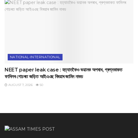
NATIONAL-INTERNATIONAL
NEET paper leak case : হত্যাতকৈও ভয়ানক অপৰাধ, প্ৰশ্নকাকত
ফাদিলৰ গোচৰত জড়িত আইএএছ বিষয়াৰ জামিন নাকচ
AUGUST 7, 2026
50