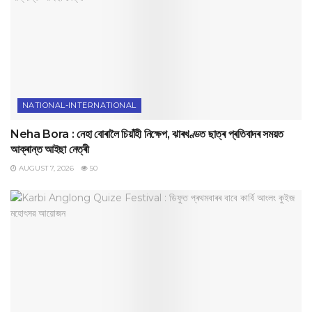
NATIONAL-INTERNATIONAL
Neha Bora : নেহা বোৰালৈ চিয়াঁহী নিক্ষেপ, ঝাৰখণ্ডত ছাত্ৰ প্ৰতিবাদৰ সময়ত
আক্ৰান্ত আইছা নেত্ৰী
AUGUST 7, 2026
50