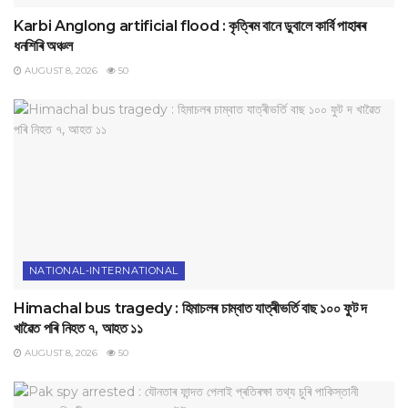
Karbi Anglong artificial flood : কৃত্ৰিম বানে ডুবালে কাৰ্বি পাহাৰৰ
ধনশিৰি অঞ্চল
AUGUST 8, 2026
50
NATIONAL-INTERNATIONAL
Himachal bus tragedy : হিমাচলৰ চাম্বাত যাত্ৰীভৰ্তি বাছ ১০০ ফুট দ
খাৱৈত পৰি নিহত ৭, আহত ১১
AUGUST 8, 2026
50