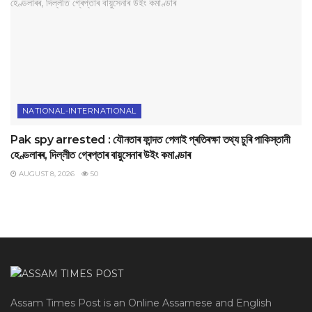
NATIONAL-INTERNATIONAL
Pak spy arrested : যৌনতাৰ ফান্দত পেলাই প্ৰতিৰক্ষা তথ্য চুৰি পাকিস্তানী
হেণ্ডলাৰৰ, দিল্লীত গ্ৰেপ্তাৰ বায়ুসেনাৰ উইং কমাণ্ডাৰ
AUGUST 8, 2026
50
Assam Times Post is an Online Assamese and English