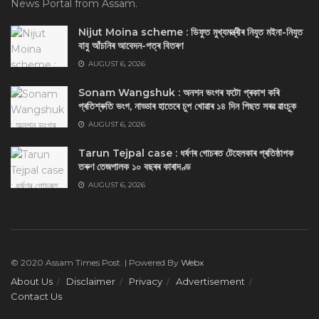
News Portal from Assam.
Nijut Moina scheme : ডিফুত মুখ্যমন্ত্ৰীৰ নিযুত মইনা-নিযুত
বাবু আঁচনিৰ আবেদন-পত্ৰ বিতৰণ
AUGUST 6, 2026
Sonam Wangshuk : অনশন ভংগৰ ফটো প্ৰকাশ কৰি
প্ৰতিশ্ৰুতি ভংগ, নাড্ডাৰ হাতেৰে চুপ খোৱাৰ ১৪ দিন পিছত সৰৱ ৱাংচুক
AUGUST 6, 2026
Tarun Tejpal case : ধৰ্ষণৰ গোচৰত টেহেলকাৰ প্ৰতিষ্ঠাপক
তৰুণ তেজপালক ১০ বছৰৰ কাৰাদণ্ড
AUGUST 6, 2026
© 2020 Assam Times Post. | Powered By
Webx
About Us
Disclaimer
Privacy
Advertisement
Contact Us