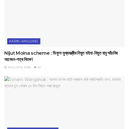
KARBI ANGLONG
Nijut Moina scheme : ডিফুত মুখ্যমন্ত্ৰীৰ নিযুত মইনা-নিযুত বাবু আঁচনিৰ
আবেদন-পত্ৰ বিতৰণ
AUGUST 6, 2026
50