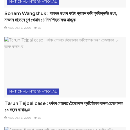
NATIONAL-INTERNATIONAL
Sonam Wangshuk : অনশন ভংগৰ ফটো প্ৰকাশ কৰি প্ৰতিশ্ৰুতি ভংগ,
নাড্ডাৰ হাতেৰে চুপ খোৱাৰ ১৪ দিন পিছত সৰৱ ৱাংচুক
AUGUST 6, 2026
50
NATIONAL-INTERNATIONAL
Tarun Tejpal case : ধৰ্ষণৰ গোচৰত টেহেলকাৰ প্ৰতিষ্ঠাপক তৰুণ তেজপালক
১০ বছৰৰ কাৰাদণ্ড
AUGUST 6, 2026
50