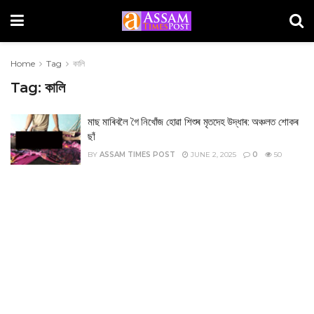
Home
Tag
কালি
Tag:
কালি
মাছ মাৰিবলৈ গৈ নিখোঁজ হোৱা শিশুৰ মৃতদেহ উদ্ধাৰ: অঞ্চলত শোকৰ
ছাঁ
BY
ASSAM TIMES POST
JUNE 2, 2025
0
50