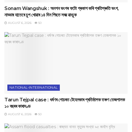
Sonam Wangshuk : অনশন ভংগৰ ফটো প্ৰকাশ কৰি প্ৰতিশ্ৰুতি ভংগ,
নাড্ডাৰ হাতেৰে চুপ খোৱাৰ ১৪ দিন পিছত সৰৱ ৱাংচুক
AUGUST 6, 2026
50
NATIONAL-INTERNATIONAL
Tarun Tejpal case : ধৰ্ষণৰ গোচৰত টেহেলকাৰ প্ৰতিষ্ঠাপক তৰুণ তেজপালক
১০ বছৰৰ কাৰাদণ্ড
AUGUST 6, 2026
50