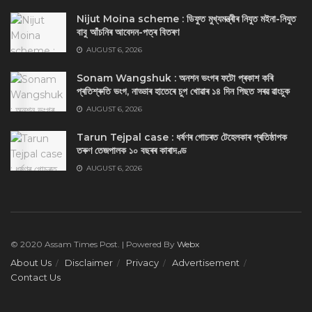
Nijut Moina scheme : ডিফুত মুখ্যমন্ত্ৰীৰ নিযুত মইনা-নিযুত
বাবু আঁচনিৰ আবেদন-পত্ৰ বিতৰণ
AUGUST 6, 2026
Sonam Wangshuk : অনশন ভংগৰ ফটো প্ৰকাশ কৰি
প্ৰতিশ্ৰুতি ভংগ, নাড্ডাৰ হাতেৰে চুপ খোৱাৰ ১৪ দিন পিছত সৰৱ ৱাংচুক
AUGUST 6, 2026
Tarun Tejpal case : ধৰ্ষণৰ গোচৰত টেহেলকাৰ প্ৰতিষ্ঠাপক
তৰুণ তেজপালক ১০ বছৰৰ কাৰাদণ্ড
AUGUST 6, 2026
© 2020 Assam Times Post. | Powered By
Webx
About Us
Disclaimer
Privacy
Advertisement
Contact Us