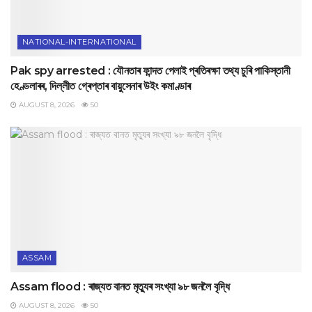
NATIONAL-INTERNATIONAL
Pak spy arrested : যৌনতাৰ ফান্দত পেলাই প্ৰতিৰক্ষা তথ্য চুৰি পাকিস্তানী
হেণ্ডলাৰৰ, দিল্লীত গ্ৰেপ্তাৰ বায়ুসেনাৰ উইং কমাণ্ডাৰ
AUGUST 8, 2026
50
ASSAM
Assam flood : ৰাজ্যত বানত মৃত্যুৰ সংখ্যা ৯৮ জনলৈ বৃদ্ধি
AUGUST 8, 2026
50