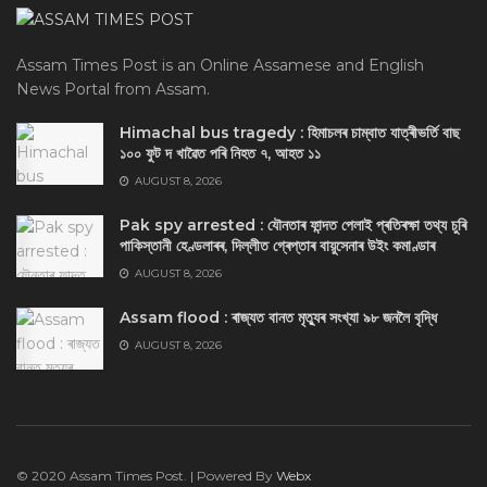
Assam Times Post is an Online Assamese and English
News Portal from Assam.
Himachal bus tragedy : হিমাচলৰ চাম্বাত যাত্ৰীভৰ্তি বাছ
১০০ ফুট দ খাৱৈত পৰি নিহত ৭, আহত ১১
AUGUST 8, 2026
Pak spy arrested : যৌনতাৰ ফান্দত পেলাই প্ৰতিৰক্ষা তথ্য চুৰি
পাকিস্তানী হেণ্ডলাৰৰ, দিল্লীত গ্ৰেপ্তাৰ বায়ুসেনাৰ উইং কমাণ্ডাৰ
AUGUST 8, 2026
Assam flood : ৰাজ্যত বানত মৃত্যুৰ সংখ্যা ৯৮ জনলৈ বৃদ্ধি
AUGUST 8, 2026
© 2020 Assam Times Post. | Powered By
Webx