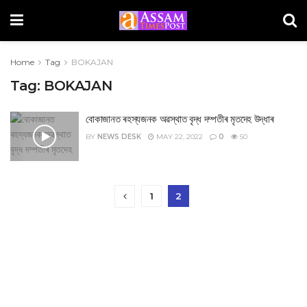
Home
Tag
BOKAJAN
Tag:
BOKAJAN
বোকাজানত ৰহস্যজনক অৱস্থাত বৃদ্ধ দম্পতীৰ মৃতদেহ উদ্ধাৰ
BY
NEWS DESK
MAY 22, 2022
0
50
1
2