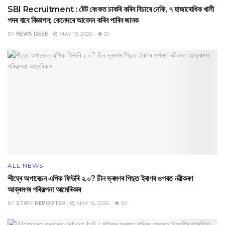
SBI Recruitment : ষ্টেট বেংকত চাকৰি কৰিব বিচাৰে নেকি, ৭ হাজাৰোধিক খালী
পদৰ বাবে বিজ্ঞাপন; কেনেদৰে আবেদন কৰিব পাৰিব জানক
BY
NEWS DESK
MAY 19, 2026
50
ALL NEWS
‎শীঘ্ৰে অপাৰেচন এপিক ফিউৰি ২.০? চীন ভ্ৰমণৰ পিছত ইৰাণৰ ওপৰত নৱীকৰণ
আক্ৰমণৰ পৰিকল্পনা আমেৰিকাৰ
BY
STAFF REPORTER
MAY 16, 2026
50