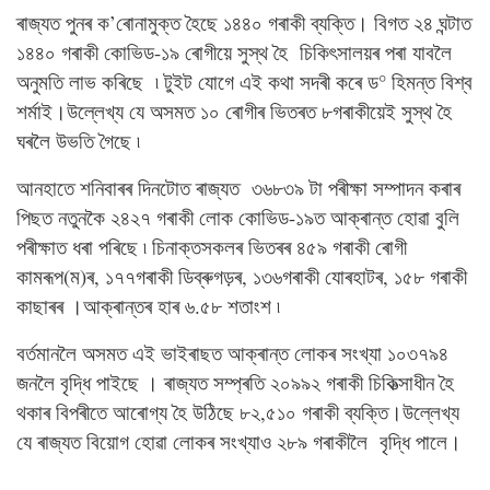
ৰাজ্যত পুনৰ ক’ৰোনামুক্ত হৈছে ১৪৪০ গৰাকী ব্যক্তি। বিগত ২৪ ঘন্টাত
১৪৪০ গৰাকী কোভিড-১৯ ৰোগীয়ে সুস্থ হৈ চিকিৎসালয়ৰ পৰা যাবলৈ
অনুমতি লাভ কৰিছে ৷ টুইট যোগে এই কথা সদৰী কৰে ড° হিমন্ত বিশ্ব
শৰ্মাই।উল্লেখ্য যে অসমত ১০ ৰোগীৰ ভিতৰত ৮গৰাকীয়েই সুস্থ হৈ
ঘৰলৈ উভতি গৈছে ৷
আনহাতে শনিবাৰৰ দিনটোত ৰাজ্যত ৩৬৮৩৯ টা পৰীক্ষা সম্পাদন কৰাৰ
পিছত নতুনকৈ ২৪২৭ গৰাকী লোক কোভিড-১৯ত আক্ৰান্ত হোৱা বুলি
পৰীক্ষাত ধৰা পৰিছে ৷ চিনাক্তসকলৰ ভিতৰৰ ৪৫৯ গৰাকী ৰোগী
কামৰূপ(ম)ৰ, ১৭৭গৰাকী ডিব্ৰুগড়ৰ, ১৩৬গৰাকী যোৰহাটৰ, ১৫৮ গৰাকী
কাছাৰৰ ।আক্ৰান্তৰ হাৰ ৬.৫৮ শতাংশ ৷
বৰ্তমানলৈ অসমত এই ভাইৰাছত আক্ৰান্ত লোকৰ সংখ্যা ১০৩৭৯৪
জনলৈ বৃদ্ধি পাইছে । ৰাজ্যত সম্প্ৰতি ২০৯৯২ গৰাকী চিকিত্‍সাধীন হৈ
থকাৰ বিপৰীতে আৰোগ্য হৈ উঠিছে ৮২,৫১০ গৰাকী ব্যক্তি।উল্লেখ্য
যে ৰাজ্যত বিয়োগ হোৱা লোকৰ সংখ্যাও ২৮৯ গৰাকীলৈ বৃদ্ধি পালে।