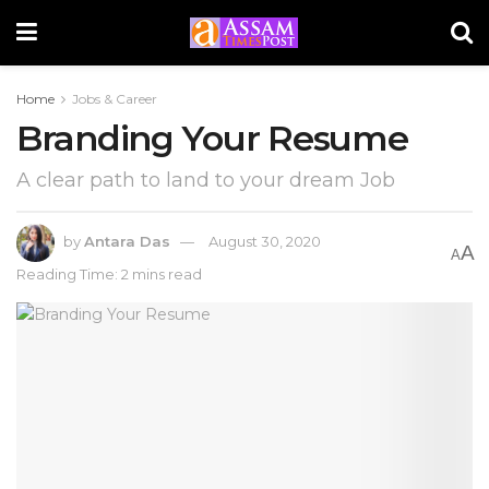
Home
Jobs & Career
Branding Your Resume
A clear path to land to your dream Job
by
Antara Das
August 30, 2020
A
A
Reading Time: 2 mins read