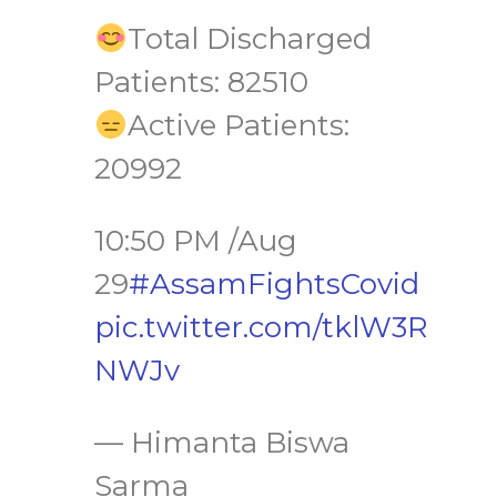
Total Discharged
Patients: 82510
Active Patients:
20992
10:50 PM /Aug
29
#AssamFightsCovid
pic.twitter.com/tklW3R
NWJv
— Himanta Biswa
Sarma