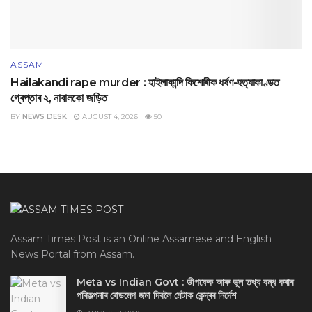
ASSAM
Hailakandi rape murder : হাইলাকান্দি কিশোৰীক ধৰ্ষণ-হত্যাকাণ্ডত
গ্ৰেপ্তাৰ ২, নাবালকো জড়িত
BY
NEWS DESK
AUGUST 4, 2026
50
Assam Times Post is an Online Assamese and English
News Portal from Assam.
Meta vs Indian Govt : ডীপফেক আৰু ভুল তথ্য বন্ধ কৰাৰ
পৰিকল্পনাৰ ৰোডমেপ জমা দিবলৈ মেটাক কেন্দ্ৰৰ নিৰ্দেশ