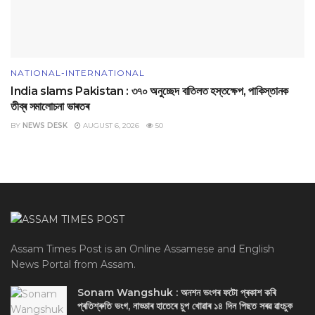
NATIONAL-INTERNATIONAL
India slams Pakistan : ৩৭০ অনুচ্ছেদ বাতিলত হস্তক্ষেপ, পাকিস্তানক
তীব্ৰ সমালোচনা ভাৰতৰ
BY
NEWS DESK
AUGUST 6, 2026
50
Assam Times Post is an Online Assamese and English
News Portal from Assam.
Sonam Wangshuk : অনশন ভংগৰ ফটো প্ৰকাশ কৰি
প্ৰতিশ্ৰুতি ভংগ, নাড্ডাৰ হাতেৰে চুপ খোৱাৰ ১৪ দিন পিছত সৰৱ ৱাংচুক