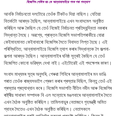
বিজেপিৰ পোষ্টাৰ বয় কে আন্নামালাইয়ে পদৰ পৰা পদত্যাগ
আনকি নিৰ্বাচনতো দলটোৱে তেওঁক টিকটও দিয়া নাছিল। যেতিয়া
বিতৰ্কটো আৰম্ভ হৈছিল, আন্নামালাইয়ে এখন সংবাদমেল অনুষ্ঠিত
কৰিছিল আৰু কৈছিল যে তেওঁ নিজেই নিৰ্বাচনত প্ৰতিদ্বন্দ্বিতা নকৰাৰ
সিদ্ধান্ত লৈছে। অৱশ্যে, প্ৰাক্তন বিজেপি সভাপতিগৰাকীয়ে যোৱা
কেইমাহমানত কেইবাবাৰো বিজেপিৰ সৈতে বিবাদত লিপ্ত হৈছে। এই
পৰিস্থিতিত, আন্নামালাইয়ে বিজেপি ত্যাগ কৰাৰ সিদ্ধান্তক লৈ জল্পনা-
কল্পনা আৰম্ভ হৈছিল। আন্নামালাইৰ ঘনিষ্ঠ সূত্ৰই কৈছিল যে তেওঁ
বিজেপিত কোনো ভৱিষ্যৎ দেখা নাই। এইটোৱেই এই পদক্ষেপৰ কাৰণ।
সংবাদ মাধ্যমৰ সূত্ৰ অনুসৰি, গেৰুৱা শিবিৰে আন্নামালাইৰ মন ভাঙি
পৰাত তেওঁক ৰাজ্যসভালৈ প্ৰেৰণ কৰাৰ প্ৰস্তাৱ দিছিল, কিন্তু তেওঁ এই
প্ৰস্তাৱ প্ৰত্যাখ্যান কৰে। বিজেপি সভাপতি নীতিন নবীন আৰু বিজেপিৰ
ৰাষ্ট্ৰীয় সাধাৰণ সম্পাদক বি এল সন্তোষে মঙলবাৰে আন্নামালাইৰ সৈতে
এখন বৈঠক অনুষ্ঠিত কৰিছিল। তামিলনাডুৰ নেতাজনে গৃহমন্ত্ৰী অমিত
শ্বাহৰ সৈতেও এখন বৈঠক অনুষ্ঠিত কৰিছিল। নেতাসকলে
আন্নামালাইক ঘুৰাই আনিবলৈ সকলো প্ৰচেষ্টা কৰিছিল। কিন্তু ই