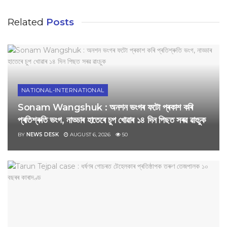
Related
Posts
NATIONAL-INTERNATIONAL
Sonam Wangshuk : অনশন ভংগৰ ফটো প্ৰকাশ কৰি
প্ৰতিশ্ৰুতি ভংগ, নাড্ডাৰ হাতেৰে চুপ খোৱাৰ ১৪ দিন পিছত সৰৱ ৱাংচুক
BY
NEWS DESK
AUGUST 6, 2026
50