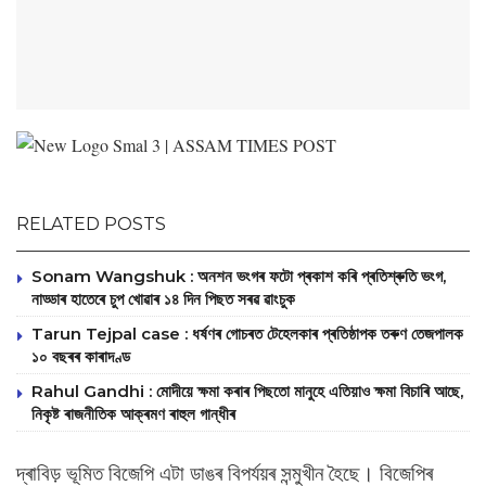
RELATED POSTS
Sonam Wangshuk : অনশন ভংগৰ ফটো প্ৰকাশ কৰি প্ৰতিশ্ৰুতি ভংগ,
নাড্ডাৰ হাতেৰে চুপ খোৱাৰ ১৪ দিন পিছত সৰৱ ৱাংচুক
Tarun Tejpal case : ধৰ্ষণৰ গোচৰত টেহেলকাৰ প্ৰতিষ্ঠাপক তৰুণ তেজপালক
১০ বছৰৰ কাৰাদণ্ড
Rahul Gandhi : মোদীয়ে ক্ষমা কৰাৰ পিছতো মানুহে এতিয়াও ক্ষমা বিচাৰি আছে,
নিকৃষ্ট ৰাজনীতিক আক্ৰমণ ৰাহুল গান্ধীৰ
‎দ্ৰাবিড় ভূমিত বিজেপি এটা ডাঙৰ বিপৰ্যয়ৰ সন্মুখীন হৈছে। বিজেপিৰ