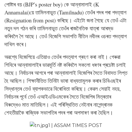
পোষ্টাৰ বয় (BJP’s poster boy) কে আন্নামালাই (K
Annamalai)য়ে তামিলনাডুত (Tamilnadu) তেওঁৰ পদৰ পৰা পদত্যাগ
(Resignation from post) কৰিছে। এইটো জনা গৈছে যে তেওঁ এটা
নতুন দল গঠন কৰি তামিলনাডুত তেওঁৰ ৰাজনৈতিক যাত্ৰা আৰম্ভ
কৰিবলৈ গৈ আছে। তেওঁ বিজেপি সভাপতি নীতিন নবীনৰ ওচৰত পদত্যাগ
দাখিল কৰে।
অৱশ্যে বিজেপিয়ে এতিয়াও তেওঁৰ পদত্যাগ গ্ৰহণ কৰা নাই। গেৰুৱা
শিবিৰে আন্নামালাইৰ ভাৱমূৰ্তি নষ্ট কৰিবলৈ সকলো ধৰণৰ প্ৰচেষ্টা চলাই
আছে। নিৰ্বাচনৰ আগৰে পৰা আন্নামালাই বিজেপিৰ সৈতে বিবাদত লিপ্ত
হৈ আছিল। শিক্ষানীতিত তিনিটা ভাষা বাধ্যতামূলক কৰাৰ চিবিএছইৰ
সিদ্ধান্তৰ তেওঁ ব্যাপকভাৱে বিৰোধিতা কৰিছে। কেৱল সেয়াই নহয়,
নিৰ্বাচনৰ পূৰ্বে তেওঁ এআইএডিএমকেৰ সৈতে বিজেপিৰ মিত্ৰতাৰ
বিৰুদ্ধেও মাত মাতিছিল। এই পৰিস্থিতিত নেইনাৰ নাগেন্দ্ৰানক
শেহতীয়াকৈ ৰাজ্যিক সভাপতিৰ পদৰ পৰা অপসাৰণ কৰা হৈছিল।