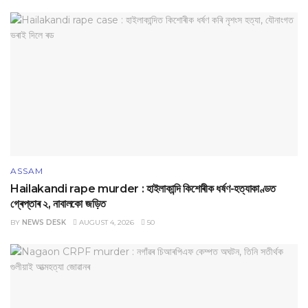
ASSAM
Hailakandi rape murder : হাইলাকান্দি কিশোৰীক ধৰ্ষণ-হত্যাকাণ্ডত
গ্ৰেপ্তাৰ ২, নাবালকো জড়িত
BY
NEWS DESK
AUGUST 4, 2026
50