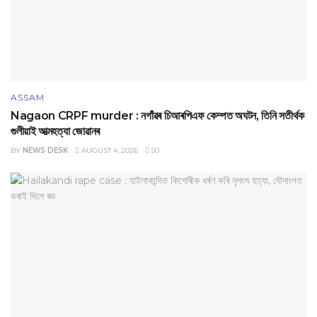
ASSAM
Nagaon CRPF murder : নগাঁৱৰ চিআৰপিএফ কেম্পত অঘটন, তিনি সতীৰ্থক
গুলীয়াই আত্মহত্যা জোৱানৰ
BY
NEWS DESK
AUGUST 4, 2026
50