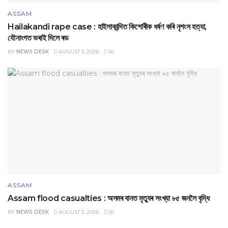
ASSAM
Hailakandi rape case : হাইলাকান্দিত কিশোৰীক ধৰ্ষণ কৰি নৃশংস হত্যা,
যৌনাংগত ভৰাই দিলে ৰড
BY
NEWS DESK
AUGUST 3, 2026
50
ASSAM
Assam flood casualties : অসমৰ বানত মৃত্যুৰ সংখ্যা ৮৫ জনলৈ বৃদ্ধি
BY
NEWS DESK
AUGUST 3, 2026
50