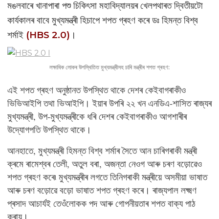
মঙলবাৰে খানাপাৰা পশু চিকিৎসা মহাবিদ্যালয়ৰ খেলপথাৰত দ্বিতীয়টো
কাৰ্যকালৰ বাবে মুখ্যমন্ত্ৰী হিচাপে শপত গ্ৰহণ কৰে ডঃ হিমন্ত বিশ্ব
শৰ্মাই
(HBS 2.0)
।
লক্ষাধিক লোকৰ উপস্থিতিত মুখ্যমন্ত্ৰীসহ চাৰি মন্ত্ৰীৰ শপত গ্ৰহণ:
এই শপত গ্ৰহণ অনুষ্ঠানত উপস্থিত থাকে দেশৰ কেইবাগৰাকীও
ভিভিআইপি তথা ভিআইপি। ইয়াৰ উপৰি ২২ খন এনডিএ-শাসিত ৰাজ্যৰ
মুখ্যমন্ত্ৰী, উপ-মুখ্যমন্ত্ৰীকে ধৰি দেশৰ কেইবাগৰাকীও আগশাৰীৰ
উদ্যোগপতি উপস্থিত থাকে।
আনহাতে, মুখ্যমন্ত্ৰী হিমন্ত বিশ্ব শৰ্মাৰ সৈতে আন চাৰিগৰাকী মন্ত্ৰী
ক্ৰমে ৰামেশ্বৰ তেলী, অতুল বৰা, অজন্তা নেওগ আৰু চৰণ বড়োৱেও
শপত গ্ৰহণ কৰে৷ মুখ্যমন্ত্ৰীৰ লগতে তিনিগৰাকী মন্ত্ৰীয়ে অসমীয়া ভাষাত
আৰু চৰণ বড়োৱে বড়ো ভাষাত শপত গ্ৰহণ কৰে। ৰাজ্যপাল লক্ষ্মণ
প্ৰসাদ আচাৰ্যই তেওঁলোকক পদ আৰু গোপনীয়তাৰ শপত বাক্য পাঠ
কৰায়।