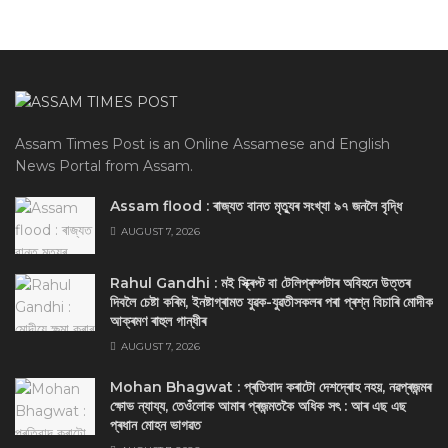
Assam Times Post is an Online Assamese and English
News Portal from Assam.
Assam flood : ৰাজ্যত বানত মৃত্যুৰ সংখ্যা ৯৭ জনলৈ বৃদ্ধি
AUGUST 7, 2026
Rahul Gandhi : মই স্ক্ৰিপ্ট বা টেলিপ্ৰম্পটাৰ অবিহনে উত্তৰ
দিবলৈ চেষ্টা কৰিম, ইনষ্টাগ্ৰামত যুৱক-যুৱতীসকলৰ পৰা প্ৰশ্ন বিচাৰি মোদীক
আক্ৰমণ ৰাহুল গান্ধীৰ
AUGUST 7, 2026
Mohan Bhagwat : প্ৰতিবাদ কৰাটো দেশদ্ৰোহ নহয়, নৱপ্ৰজন্মৰ
ক্ষোভ ন্যায্য, তেওঁলোক আমাৰ প্ৰজন্মতকৈ অধিক সৎ : আৰ এছ এছ
প্ৰধান মোহন ভাগৱত