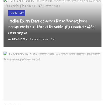
ECONOMY
‎India Exim Bank : ২০৩০ৰ ভিতৰত উত্তৰ-পূৰ্বাঞ্চলৰ
সম্ভাৱ্য ৰপ্তানি ১.৫ বিলিয়ন মাৰ্কিন ডলাৰলৈ বৃদ্ধিৰ সম্ভাৱনা : এক্সিম
বেংকৰ অধ্যয়ন
BY
NEWS DESK
JUNE 27, 2026
50