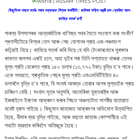
কিছুদিনৰ পাছত ভাঙি পৰাৰ সম্ভাৱনা বিশ্বৰ অৰ্থনীতি : কাটাৰৰ শক্তি মন্ত্ৰী চাদ শ্বেৰিদা আল-
কাবিয়ে সতৰ্ক বাণী
পাৰস্য উপসাগৰক আন্তৰ্জাতিক বাণিজ্য পথৰ সৈতে সংযোগ কৰা সংকীৰ্ণ
প্ৰণালীটোৱে বিশ্বৰ তেল আৰু গেছ যোগানৰ প্ৰায় এক-পঞ্চমাংশ
কঢ়িয়াই নিয়ে। কাবিয়ে সতৰ্ক কৰি দিয়ে যে যদি টেংকাৰবোৰে সুৰক্ষাৰ
কাৰণত জলপথ এৰাই চলে, অহা দুইৰ পৰা তিনি সপ্তাহত খাৰুৱা তেলৰ
মূল্য প্ৰতি বেৰেলত প্ৰায় ১৫০ ডলাৰ (১৩,৭৭২ টকা) বৃদ্ধি হ’ব পাৰে।
একে সময়তে, প্ৰাকৃতিক গেছৰ মূল্য প্ৰতি এমএমবিটিইউত ৪০
ডলাৰলৈ বৃদ্ধি হ’ব পাৰে, যি সংঘৰ্ষ আৰম্ভ হোৱাৰ আগৰ মূল্যতকৈ প্ৰায়
চাৰিগুণ বেছি। সংবাদ সূত্ৰ অনুসৰি, আমেৰিকা যুক্তৰাষ্ট্ৰ আৰু
ইজৰাইলে ইৰাণক আক্ৰমণ কৰাৰ পিছত অঞ্চলটোত সাগৰীয় যাতায়াত
যথেষ্ট হ্ৰাস পাইছে। কিছুমান জাহাজত আক্ৰমণৰ অভিযোগ উত্থাপিত
হৈছে, বীমাৰ ব্যয় বৃদ্ধি পাইছে, আৰু বহুতো জাহাজ কোম্পানীয়ে এই
পথটো ব্যৱহাৰ কৰিবলৈ অনিচ্ছুক হৈছে।
ইয়াৰ উপৰিও, চলি থকা সংঘাতটোৱে কাটাৰৰ বিশাল গেছ প্ৰকল্প, নৰ্থ