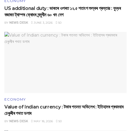
ECONOMY
US additional duty : ভাৰতৰ ওপৰত ১২.৫ শতাংশ শুল্কৰ প্ৰস্তাৱ : যুদ্ধৰ
বজাৰত ট্ৰাম্পৰ ক্ৰোধৰ সন্মুখীন ৬০ খন দেশ
BY
NEWS DESK
JUNE 3, 2026
50
ECONOMY
Value of Indian currency : টকাৰ পতনত অভিলেখ : ইতিহাসৰ প্ৰথমবাৰ
চেঞ্চুৰীৰ পথত ডলাৰ
BY
NEWS DESK
MAY 18, 2026
50