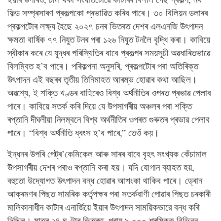
ফিল্ড সম্প্ৰসাৰণ প্ৰকল্পকো প্ৰভাৱিত কৰিব পাৰে। ৩০ বিলিয়ন ডলাৰৰ
প্ৰকল্পটোৰ লক্ষ্য হৈছে ২০২৭ চনৰ ভিতৰত দেশৰ এলএনজি উৎপাদন
ক্ষমতা বাৰ্ষিক ৭৭ নিযুত টনৰ পৰা ১২৬ নিযুত টনলৈ বৃদ্ধি কৰা। কাবিয়ে
স্বীকাৰ কৰে যে যুদ্ধৰ পৰিস্থিতিৰ বাবে প্ৰকল্পৰ সময়সূচী অৱধাৰিতভাৱে
বিলম্বিত হ’ব পাৰে। পৰিকল্পনা অনুসৰি, প্ৰকল্পটোৰ পৰা অতিৰিক্ত
উৎপাদন এই বছৰৰ তৃতীয় তিনিমাহত আৰম্ভ হোৱাৰ কথা আছিল।
অৱশ্যে, ই শক্তি খণ্ডৰ বাহিৰেও বিশ্ব অৰ্থনীতিৰ ওপৰত প্ৰভাৱ পেলাব
পাৰে। কাবিয়ে সতৰ্ক কৰি দিয়ে যে উপসাগৰীয় অঞ্চলৰ পৰা শক্তি
ৰপ্তানি দীঘলীয়া নিলম্বনে বিশ্ব অৰ্থনীতিৰ ওপৰত গুৰুতৰ প্ৰভাৱ পেলাব
পাৰে। “বিশ্ব অৰ্থনীতি ধ্বংস হ’ব পাৰে,” তেওঁ কয়।
ইন্ধনৰ উপৰি পেট্ৰ’কেমিকেল আৰু সাৰৰ বাবে বৃহৎ সংখ্যক কেঁচামাল
উপসাগৰীয় দেশৰ পৰাও ৰপ্তানি কৰা হয়। যদি যোগান ব্যাহত হয়,
বহুতো উদ্যোগত উৎপাদন বন্ধ হোৱাৰ আশংকা থাকিব পাৰে। ড্ৰোন
আক্ৰমণৰ পিছত সামৰিক কৰ্তৃপক্ষৰ পৰা সতৰ্কবাণী পোৱাৰ পিছত চৰকাৰী
মালিকানাধীন কাটাৰ এনাৰ্জিয়ে ইয়াৰ উৎপাদন সাময়িকভাৱে বন্ধ কৰি
দিছিল। মাত্ৰ ২৪ ঘণ্টাৰ ভিতৰত, প্ৰায় ৯,০০০ শ্ৰমিকক বিভিন্ন