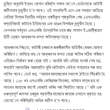
চুক্তি অনুসৰি ইন্ধন যোগান ধৰিবলৈ সক্ষম নহ’লে তেওঁলোকে আইনী
জটিলতাৰ সন্মুখীন হ’ব পাৰে। এই সতৰ্কবাণী এনে এক সময়ত আহিছে
যেতিয়া বিশ্বৰ দ্বিতীয় সৰ্ববৃহৎ তৰলীকৃত প্ৰাকৃতিক গেছ (এলএনজি)
ৰপ্তানিকৰ্তা কাটাৰে ইতিমধ্যে এক ডাঙৰ বিপৰ্যয়ৰ সন্মুখীন হৈছে।
দেশখনৰ সৰ্ববৃহৎ এলএনজি ঔদ্যোগিক চহৰ ৰাছ লাফান ইণ্ডাষ্ট্ৰিয়েল
চিটি ড্ৰোন আক্ৰমণৰ ফলত ক্ষতিগ্ৰস্ত হৈছে।
আক্ৰমণৰ পিছতে, কাটাৰী চৰকাৰে জৰুৰীকালীন বাহিনীৰ মেজৰ ঘোষণা
কৰিছিল। কাবিয়ে কয় যে আক্ৰমণৰ ফলত হোৱা ক্ষতিৰ সঠিক পৰিমাণ
এতিয়াও নিৰ্ধাৰণ কৰা হোৱা নাই। আনকি যদি এতিয়া সংঘৰ্ষ শেষ হয়,
ৰপ্তানি স্বাভাৱিক অৱস্থালৈ ঘূৰি আহিবলৈ কেইবা সপ্তাহৰ পৰা মাহ
লাগিব পাৰে। তেওঁ কয়, “আমাৰ জাহাজবোৰ সকলো ঠাইতে সিঁচৰতি হৈ
আছে। ১২৮ খন এলএনজি কেৰিয়াৰৰ ভিতৰত, বৰ্তমান মাত্ৰ ছয় বা
সাতখন জাহাজে কাৰ্গো বোজাই কৰিব পৰা স্থিতিত আছে।” যদি এক
গুৰুত্বপূৰ্ণ জলপথ হৰমুজ প্ৰণালীৰ মাজেৰে জাহাজ চলাচল ব্যাহত হয়
তেনেহ’লে পৰিস্থিতি অধিক জটিল হ’ব পাৰে।