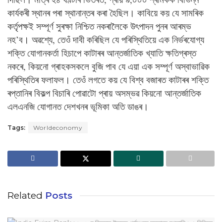
কাৰ্যকৰী স্থানৰ পৰা স্থানান্তৰ কৰা হৈছিল। কাবিয়ে কয় যে সামৰিক
কৰ্তৃপক্ষই সম্পূৰ্ণ সুৰক্ষা নিশ্চিত নকৰালৈকে উৎপাদন পুনৰ আৰম্ভ
নহ’ব। অৱশ্যে, তেওঁ দাবী কৰিছিল যে পৰিস্থিতিয়ে এক নিৰ্ভৰযোগ্য
শক্তি যোগানকৰ্তা হিচাপে কাটাৰৰ আন্তৰ্জাতিক খ্যাতি ক্ষতিগ্ৰস্ত
নকৰে, কিয়নো গ্ৰাহকসকলে বুজি পাব যে এয়া এক সম্পূৰ্ণ অস্বাভাৱিক
পৰিস্থিতিৰ ফলাফল। তেওঁ লগতে কয় যে বিশ্ব বজাৰত কাটাৰৰ শক্তি
ৰপ্তানিৰ বিকল্প বিচাৰি পোৱাটো প্ৰায় অসম্ভৱ কিয়নো আন্তৰ্জাতিক
এলএনজি যোগানত দেশখনৰ ভূমিকা অতি ডাঙৰ।
Tags:
Worldeconomy
Related
Posts