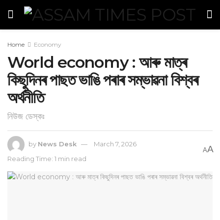
Home
Economy
World economy : আৰু মাত্ৰ
কিছুদিনৰ পাছত ভাঙি পৰাৰ সম্ভাৱনা বিশ্বৰ
অৰ্থনীতি
নিউজ ডেস্কঃ
by
News Desk
March 7, 2026
A
A
Reading Time: 1 min read