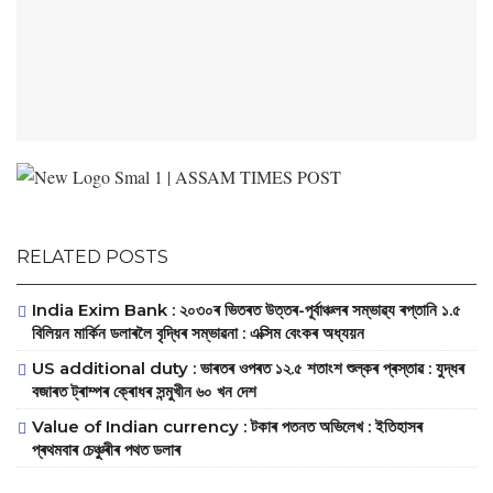
RELATED POSTS
‎India Exim Bank : ২০৩০ৰ ভিতৰত উত্তৰ-পূৰ্বাঞ্চলৰ সম্ভাৱ্য ৰপ্তানি ১.৫
বিলিয়ন মাৰ্কিন ডলাৰলৈ বৃদ্ধিৰ সম্ভাৱনা : এক্সিম বেংকৰ অধ্যয়ন
US additional duty : ভাৰতৰ ওপৰত ১২.৫ শতাংশ শুল্কৰ প্ৰস্তাৱ : যুদ্ধৰ
বজাৰত ট্ৰাম্পৰ ক্ৰোধৰ সন্মুখীন ৬০ খন দেশ
Value of Indian currency : টকাৰ পতনত অভিলেখ : ইতিহাসৰ
প্ৰথমবাৰ চেঞ্চুৰীৰ পথত ডলাৰ