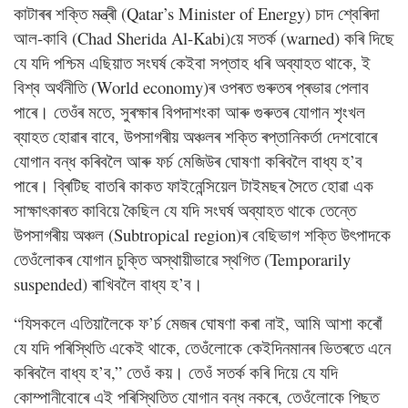
কাটাৰৰ শক্তি মন্ত্ৰী (Qatar’s Minister of Energy) চাদ শ্বেৰিদা
আল-কাবি (Chad Sherida Al-Kabi)য়ে সতৰ্ক (warned) কৰি দিছে
যে যদি পশ্চিম এছিয়াত সংঘৰ্ষ কেইবা সপ্তাহ ধৰি অব্যাহত থাকে, ই
বিশ্ব অৰ্থনীতি (World economy)ৰ ওপৰত গুৰুতৰ প্ৰভাৱ পেলাব
পাৰে। তেওঁৰ মতে, সুৰক্ষাৰ বিপদাশংকা আৰু গুৰুতৰ যোগান শৃংখল
ব্যাহত হোৱাৰ বাবে, উপসাগৰীয় অঞ্চলৰ শক্তি ৰপ্তানিকৰ্তা দেশবোৰে
যোগান বন্ধ কৰিবলৈ আৰু ফৰ্চ মেজিউৰ ঘোষণা কৰিবলৈ বাধ্য হ’ব
পাৰে। ব্ৰিটিছ বাতৰি কাকত ফাইনেন্সিয়েল টাইমছৰ সৈতে হোৱা এক
সাক্ষাৎকাৰত কাবিয়ে কৈছিল যে যদি সংঘৰ্ষ অব্যাহত থাকে তেন্তে
উপসাগৰীয় অঞ্চল (Subtropical region)ৰ বেছিভাগ শক্তি উৎপাদকে
তেওঁলোকৰ যোগান চুক্তি অস্থায়ীভাৱে স্থগিত (Temporarily
suspended) ৰাখিবলৈ বাধ্য হ’ব।
“যিসকলে এতিয়ালৈকে ফ’ৰ্চ মেজৰ ঘোষণা কৰা নাই, আমি আশা কৰোঁ
যে যদি পৰিস্থিতি একেই থাকে, তেওঁলোকে কেইদিনমানৰ ভিতৰতে এনে
কৰিবলৈ বাধ্য হ’ব,” তেওঁ কয়। তেওঁ সতৰ্ক কৰি দিয়ে যে যদি
কোম্পানীবোৰে এই পৰিস্থিতিত যোগান বন্ধ নকৰে, তেওঁলোকে পিছত