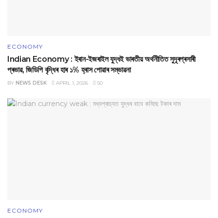
ECONOMY
Indian Economy : ইৰান-ইজৰাইল যুদ্ধই ভাৰতীয় অৰ্থনীতিত সুদূৰপ্ৰসাৰী
প্ৰভাৱ, জিডিপি বৃদ্ধিৰ হাৰ ১% হ্ৰাস পোৱাৰ সম্ভাৱনা
BY
NEWS DESK
APRIL 1, 2026
50
ECONOMY