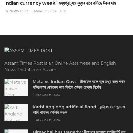
Indian currency weak : মধ্যপ্ৰাচ্যত যুদ্ধৰ বাবে কমিছে টকাৰ দাম
BY
NEWS DESK
MARCH 9, 2026
50
Assam Times Post is an Online Assamese and English
News Portal from Assam.
Meta vs Indian Govt : ডীপফেক আৰু ভুল তথ্য বন্ধ কৰাৰ
পৰিকল্পনাৰ ৰোডমেপ জমা দিবলৈ মেটাক কেন্দ্ৰৰ নিৰ্দেশ
AUGUST 8, 2026
Karbi Anglong artificial flood : কৃত্ৰিম বানে ডুবালে
কাৰ্বি পাহাৰৰ ধনশিৰি অঞ্চল
AUGUST 8, 2026
Himachal bus tragedy : হিমাচলৰ চাম্বাত যাত্ৰীভৰ্তি বাছ