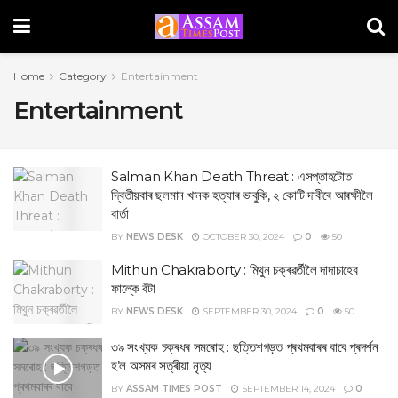
Home
Category
Entertainment
Entertainment
Salman Khan Death Threat : এসপ্তাহটোত
দ্বিতীয়বাৰ ছলমান খানক হত্যাৰ ভাবুকি, ২ কোটি দাবীৰে আৰক্ষীলৈ
বাৰ্তা
BY
NEWS DESK
OCTOBER 30, 2024
0
50
Mithun Chakraborty : মিথুন চক্ৰৱৰ্তীলৈ দাদাচাহেব
ফাল্কে বঁটা
BY
NEWS DESK
SEPTEMBER 30, 2024
0
50
৩৯ সংখ্যক চক্ৰধৰ সমৰোহ : ছত্তিশগড়ত প্ৰথমবাৰৰ বাবে প্ৰদৰ্শন
হ’ল অসমৰ সত্ৰীয়া নৃত্য
BY
ASSAM TIMES POST
SEPTEMBER 14, 2024
0