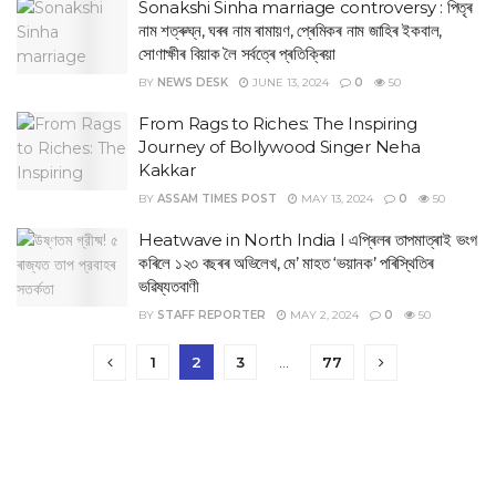
Sonakshi Sinha marriage controversy : পিতৃৰ
নাম শত্ৰুঘ্ন, ঘৰৰ নাম ৰামায়ণ, প্ৰেমিকৰ নাম জাহিৰ ইকবাল,
সোণাক্ষীৰ বিয়াক লৈ সৰ্বত্ৰে প্ৰতিক্ৰিয়া
BY
NEWS DESK
JUNE 13, 2024
0
50
From Rags to Riches: The Inspiring
Journey of Bollywood Singer Neha
Kakkar
BY
ASSAM TIMES POST
MAY 13, 2024
0
50
Heatwave in North India I এপ্ৰিলৰ তাপমাত্ৰাই ভংগ
কৰিলে ১২৩ বছৰৰ অভিলেখ, মে’ মাহত ‘ভয়ানক’ পৰিস্থিতিৰ
ভৱিষ্যতবাণী
BY
STAFF REPORTER
MAY 2, 2024
0
50
1
2
3
…
77