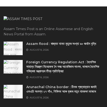
Assam Times Post is an Online Assamese and English
News Portal from Assam.
Assam flood : ৰাজ্যত বানত মৃত্যুৰ সংখ্যা ৯৮ জনলৈ বৃদ্ধি
AUGUST 8, 2026
Foreign Currency Regulation Act : বৈদেশিক
সাহায্য নিয়ন্ত্ৰণ বিধেয়কক লৈ সৰৱ আমেৰিকাৰ সাংসদ, ভাৰতৰ বৈদেশিক
পৰিক্ৰমা মন্ত্ৰালয়ৰ তীব্ৰ প্ৰতিক্ৰিয়া
AUGUST 8, 2026
Arunachal China border : চীনক প্ৰত্যাহ্বান জনাই
এলএচি সংলগ্ন ২৭ গাঁও, গিৰিপথ আৰু হ্ৰদৰ নতুন নামকৰণ ভাৰতৰ
AUGUST 8, 2026