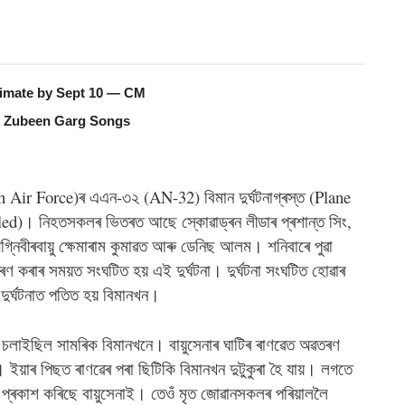
timate by Sept 10 — CM
e Zubeen Garg Songs
dian Air Force)ৰ এএন-৩২ (AN-32) বিমান দুৰ্ঘটনাগ্ৰস্ত (Plane
lled)। নিহতসকলৰ ভিতৰত আছে স্কোৱাড্ৰন লীডাৰ প্ৰশান্ত সিং,
, অগ্নিবীৰবায়ু ক্ষেমাৰাম কুমাৱত আৰু ডেনিছ আলম। শনিবাৰে পুৱা
ণ কৰাৰ সময়ত সংঘটিত হয় এই দুৰ্ঘটনা। দুৰ্ঘটনা সংঘটিত হোৱাৰ
দুৰ্ঘটনাত পতিত হয় বিমানখন।
ীলন চলাইছিল সামৰিক বিমানখনে। বায়ুসেনাৰ ঘাটিৰ ৰাণৱেত অৱতৰণ
 ইয়াৰ পিছত ৰাণৱেৰ পৰা ছিটিকি বিমানখন দুটুকুৰা হৈ যায়। লগতে
্ৰকাশ কৰিছে বায়ুসেনাই। তেওঁ মৃত জোৱানসকলৰ পৰিয়াললৈ