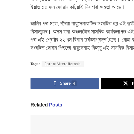
ইয়াত ৫০ জন জোৱান কঢ়িয়াই নিব পৰা ক্ষমতা আছে।
জানিব পৰা মতে, ৰৰৈয়া বায়ুসেনাঘাটিত সংঘটিত হয় এই দুৰ্ঘ
বিমানবন্দৰ। অসম তথা অঞ্চলটোৰ সামৰিক কাৰ্যকলাপত এই
পৰা এই শ্ৰেণীৰ ২২ খন বিমান দুৰ্ঘটনাগ্ৰস্ত হৈছে। যোৱা 
সংঘটিত হোৱাৰ পিছতো বায়ুসেনাই কিন্তু এই সামৰিক বিমা
Tags:
JorhatAircraftcrash
Share
4
T
Related
Posts