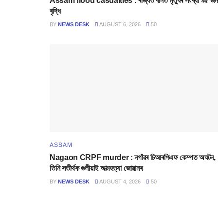
Assam flood casualties : ৰাজ্যত বানত মৃত্যুৰ সংখ্যা ৯৫ জ
বৃদ্ধি
BY
NEWS DESK
AUGUST 6, 2026
50
ASSAM
Nagaon CRPF murder : নগাঁৱৰ চিআৰপিএফ কেম্পত অঘটন,
তিনি সতীৰ্থক গুলীয়াই আত্মহত্যা জোৱানৰ
BY
NEWS DESK
AUGUST 4, 2026
50