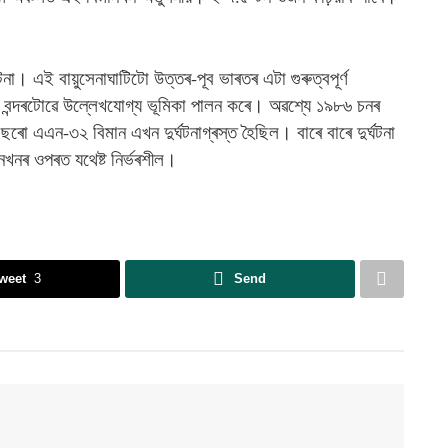
টনা। এই বায়ুসেনাঘাটিটো উত্তৰ-পূব ভাৰতৰ এটা গুৰুত্বপূৰ্ণ
 বন্দৰটোৱে উল্লেখযোগ্য ভূমিকা পালন কৰে। অৱশ্যে ১৯৮৬ চনৰ
বছৰো এএন-৩২ বিমান এখন দুৰ্ঘটনাগ্ৰস্ত হৈছিল। বাৰে বাৰে দুৰ্ঘটনা
নখনৰ ওপৰত যথেষ্ট নিৰ্ভৰশীল।
weet
3
Send