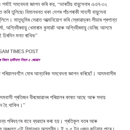
ব শৰ্মাই সমবেদনা জ্ঞাপন কৰি কয়, “ভাৰতীয় বায়ুসেনাৰ এএন-৩২
 কৰি তুলিছে৷ বিমানখনত থকা দেশৰ পাঁচগৰাকী সাহসী বায়ুসেনা
িলে। মাতৃভূমিৰ সেৱাত আত্মনিয়োগ কৰি স্কোৱাড্ৰন লীডাৰ প্ৰশান্ত
ৰ্মা, অগ্নিবীৰবায়ু খেমাৰাম কুমাৱট আৰু অগ্নিবীৰবায়ু ডেনিছ আলমে
ষই চিৰদিন মনত ৰাখিব৷”
ৰ বিমান দুৰ্ঘটনাত নিহত ৫ জোৱান
্ত পৰিয়ালবৰ্গলৈ মোৰ আন্তৰিক সমবেদনা জ্ঞাপন কৰিছোঁ। অসমবাসীৰ
বাসী প্ৰতিজন বীৰজোৱানৰ পৰিয়ালৰ কাষত আছে আৰু সদায়
ান হৈ থাকিব।”
ন্য পৰিবহণৰ বাবে ব্যৱহাৰ কৰা হয়। প্ৰতিকূল বতৰ আৰু
ৰ্গম অঞ্চলত এই বিমানখন অতুলনীয়। ই ৭.৫ টন ওজন কঢ়িয়াব পাৰে।