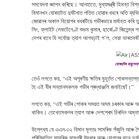
সমবেদনা জ্ঞাপন কৰিছে। আনহাতে, মুখ্যমন্ত্ৰী হিমন্ত বিশ্
বিমানখন যোৰহাটত দুৰ্ঘটনাত পতিত হোৱাৰ খবৰে অতি ব্যথিত
জোৱানৰ অকাল বিয়োগৰ খবৰটিয়ে গভীৰভাৱে মর্মাহত কৰি তুল
সিং, ফ্লাইট লেফটেনেণ্ট শুভম কুমাৰ, ছাৰ্জেণ্ট জিতেন্দ্ৰ শ
দেশৰ বাবে যি সৰ্বোচ্চ ত্যাগ আগবঢ়াই গ’ল, সেয়া ভাৰতবৰ্
যোৰহাটৰ বায়ুসেনা
তেওঁ লগতে কয়, “এই অপূৰণীয় ক্ষতিৰ মুহূর্তত শোকসন্তপ
হৈ এই বীৰ সন্তানসকলক গভীৰ শ্ৰদ্ধাঞ্জলি জনাইছোঁ।”
লগতে কয়, “এই গভীৰ শোকৰ সময়ত অসম চৰকাৰ আৰু অসম
থাকিব। তেখেতসকলৰ ত্যাগ আৰু দেশপ্ৰেম চিৰদিন অম্ল
উল্লেখ্য যে এএন-৩২ বিমান মূলতঃ সামৰিক সঁজুলি আৰু সৈ
পৰিস্থিতিত সামৰিক সামগ্ৰী উদ্ধাৰ আৰু যোগানৰ বাবে দু