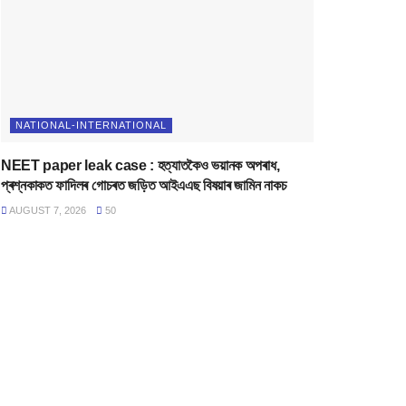
NATIONAL-INTERNATIONAL
NEET paper leak case : হত্যাতকৈও ভয়ানক অপৰাধ,
প্ৰশ্নকাকত ফাদিলৰ গোচৰত জড়িত আইএএছ বিষয়াৰ জামিন নাকচ
AUGUST 7, 2026
50