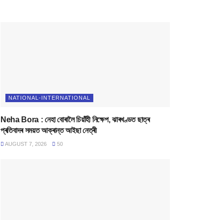
NATIONAL-INTERNATIONAL
Neha Bora : নেহা বোৰালৈ চিয়াঁহী নিক্ষেপ, ঝাৰখণ্ডত ছাত্ৰ
প্ৰতিবাদৰ সময়ত আক্ৰান্ত আইছা নেত্ৰী
AUGUST 7, 2026
50