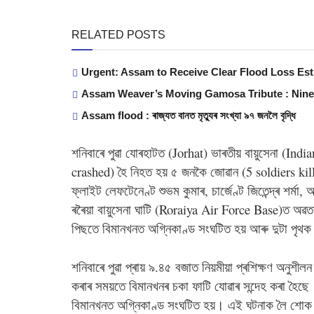
RELATED POSTS
Urgent: Assam to Receive Clear Flood Loss Es
Assam Weaver’s Moving Gamosa Tribute : Nin
Assam flood : ৰাজ্যত বানত মৃত্যুৰ সংখ্যা ৯৭ জনলৈ বৃদ্ধি
শনিবাৰে পুৱা যোৰহাটত (Jorhat) ভাৰতীয় বায়ুসেনা (In
crashed) হৈ নিহত হয় ৫ জনকৈ জোৱান (5 soldiers ki
ফ্লাইট লেফটেনেণ্ট শুভম কুমাৰ, চাৰ্জেণ্ট জিতেন্দ্ৰ শৰ্মা
ৰৰৈয়া বায়ুসেনা ঘাটি (Roraiya Air Force Base)ত অৱতৰ
পিছতে বিমানখনত অগ্নিকাণ্ড সংঘটিত হয় আৰু দুটা পৃথক 
শনিবাৰে পুৱা প্ৰায় ৯.৪৫ বজাত নিয়মীয়া প্ৰশিক্ষণ অনুশ
কৰাৰ সময়তে বিমানখনৰ চকা ফাটি যোৱাৰ সন্দেহ কৰা হৈছে।
বিমানখনত অগ্নিকাণ্ড সংঘটিত হয়। এই ঘটনাক লৈ শোক প