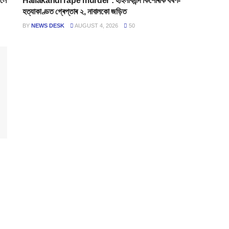
নলৈ
Hailakandi rape murder : হাইলাকান্দি কিশোৰীক ধৰ্ষণ-
হত্যাকাণ্ডত গ্ৰেপ্তাৰ ২, নাবালকো জড়িত
BY
NEWS DESK
AUGUST 4, 2026
50